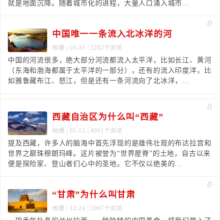
就是地面沉降。随着城市化的进程，大量人口涌入城市...
0
中国唯一一条流入北冰洋的河
地理
| 03-26 | 2282个浏览
中国的河流很多，绝大部分河流都流入太平洋，比如长江、黄河
（东海和渤海都属于太平洋的一部分），还有的流入印度洋，比
如雅鲁藏布江、怒江，但是还有一条河流向了北冰洋，...
0
西藏自治区为什么叫“西藏”
地理
| 01-12 | 4601个浏览
提及西藏，许多人的脑海中首先浮现的是雄伟壮观的布达拉宫和
世界之巅珠穆朗玛峰。这片被誉为“世界屋脊”的土地，自古以来
便是探险家、登山者们心中的圣地。它不仅以绝美的...
0
“甘肃”为什么叫甘肃
地理
| 12-24 | 2067个浏览