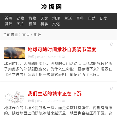
首页
动物
植物
天文
地理
生活
百科
自然
历史
辟谣
图片
有趣
科学
文化
当前位置：
首页
/ 地理
0
地球可随时间推移自我调节温度
地理
| 05-13 | 5063个浏览
冰河时代、太阳辐射变化、强烈的火山活动……地球的气候经历
了如此多的外部剧烈变化，为什么生命能一直存活下来？发表在
《科学进展》杂志上的一项研究表明，即使经历了气候...
0
我们生活的城市正在下沉
地理
| 05-08 | 2388个浏览
地球表面的土壤不是铁板一块，而是柔软且有弹性、内部有缝隙
的。随着地面上的建筑物越来越沉重，地面也会被压得下沉。这