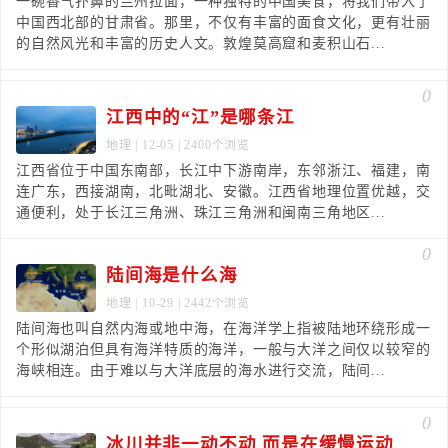
一碗香气扑鼻的兰州拉面，一种独特的中国美食，将我们带入了
中国西北部的甘肃省。那里，不仅有丰富的面食文化，更有壮丽
的自然风光和丰富的历史人文。敦煌莫高窟和麦积山石...
0
江西中的“江”是哪条江
地理
| 12-05 | 2400个浏览
江西省位于中国东南部，长江中下游南岸，东邻浙江、福建，南
连广东，西接湖南，北毗湖北、安徽。江西省地理位置优越，交
通便利，处于长江三角洲、珠江三角洲和闽南三角地区...
0
陆间海是什么海
地理
| 10-29 | 2442个浏览
陆间海也叫自然内海或地中海，在海洋学上指被陆地环绕形成一
个形似湖泊但具有海洋特质的海洋，一般与大洋之间仅以较窄的
海峡相连。由于难以与大洋底层的海水进行交流，陆间...
0
冰川并非一动不动 而是在缓慢运动