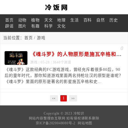
首页
动物
植物
天文
地理
生活
百科
自然
历史
辟谣
图片
有趣
科学
文化
当前位置：
首页
/ 游戏
0
《魂斗罗》的人物原形是施瓦辛格和史泰龙
游戏
| 05-28 | 3648个浏览
《魂斗罗》这款经典的FC游戏游戏，曾经充斥着很多80后，90
后的童年时代，那你知道游戏里面两名持枪壮汉的原型是谁呢？
《魂斗罗》里面的原形是著名的影星施瓦辛格和史...
‹‹
1
››
Copyright © 2023
冷知识
网站内容整理自互联网 如有侵权请联系删除
京ICP备2020048080号-2
网站地图