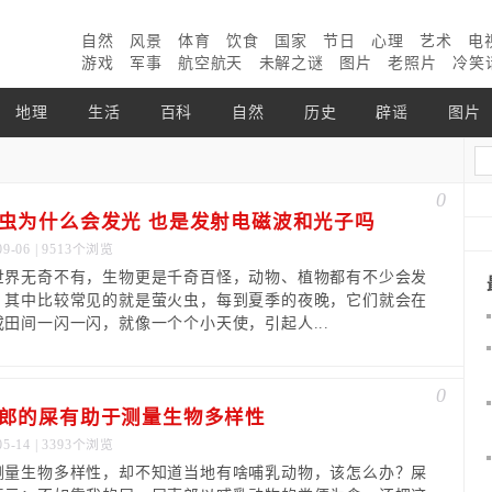
自然
风景
体育
饮食
国家
节日
心理
艺术
电
游戏
军事
航空航天
未解之谜
图片
老照片
冷笑
地理
生活
百科
自然
历史
辟谣
图片
0
虫为什么会发光 也是发射电磁波和光子吗
09-06 | 9513个浏览
世界无奇不有，生物更是千奇百怪，动物、植物都有不少会发
，其中比较常见的就是萤火虫，每到夏季的夜晚，它们就会在
或田间一闪一闪，就像一个个小天使，引起人...
0
郎的屎有助于测量生物多样性
05-14 | 3393个浏览
测量生物多样性，却不知道当地有啥哺乳动物，该怎么办？屎