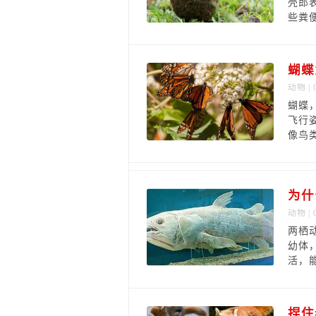
壳郎
些粪
蝴蝶
动物
| 
蝴蝶
飞行
像鸟
为什
动物
| 
两栖
幼体
活，
捏住