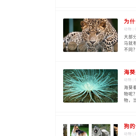
为什
动物
| 
大部
马就
不同
海葵
动物
| 
海葵
物呢
物，
狗的
动物
| 