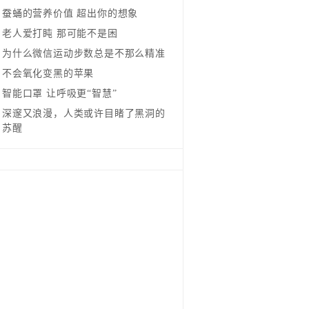
蚕蛹的营养价值 超出你的想象
老人爱打盹 那可能不是困
为什么微信运动步数总是不那么精准
不会氧化变黑的苹果
智能口罩 让呼吸更“智慧”
深邃又浪漫，人类或许目睹了黑洞的
苏醒