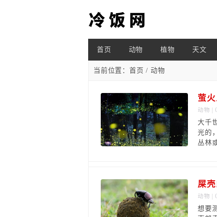
首页
动物
植物
天文
当前位置：
首页
/ 动物
萤火
动物
| 
大千
光的
丛林
屎壳
动物
| 
想要