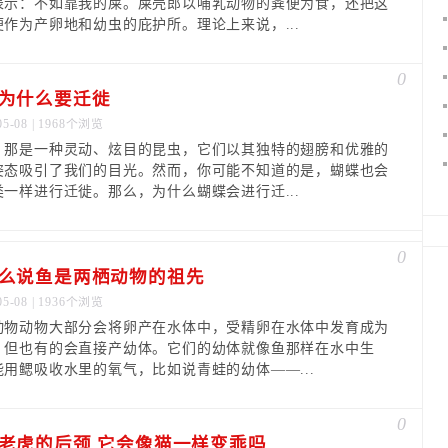
表示：不如靠我的屎。屎壳郎以哺乳动物的粪便为食，还把这
便作为产卵地和幼虫的庇护所。理论上来说，...
0
为什么要迁徙
05-08 | 1968个浏览
，那是一种灵动、炫目的昆虫，它们以其独特的翅膀和优雅的
姿态吸引了我们的目光。然而，你可能不知道的是，蝴蝶也会
类一样进行迁徙。那么，为什么蝴蝶会进行迁...
0
么说鱼是两栖动物的祖先
05-08 | 1936个浏览
动物动物大部分会将卵产在水体中，受精卵在水体中发育成为
，但也有的会直接产幼体。它们的幼体就像鱼那样在水中生
能用鳃吸收水里的氧气，比如说青蛙的幼体——...
0
老虎的后颈 它会像猫一样变乖吗