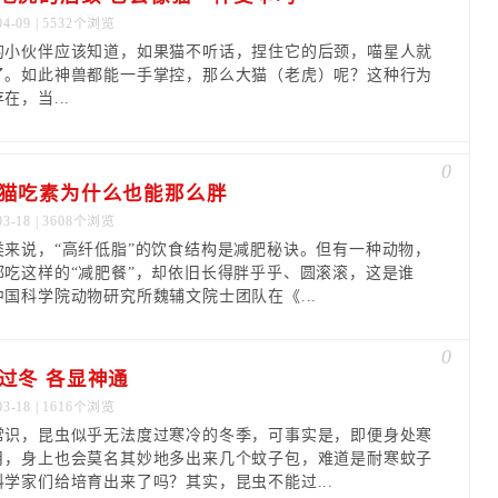
04-09 | 5532个浏览
的小伙伴应该知道，如果猫不听话，捏住它的后颈，喵星人就
了。如此神兽都能一手掌控，那么大猫（老虎）呢？这种行为
在，当...
0
猫吃素为什么也能那么胖
03-18 | 3608个浏览
类来说，“高纤低脂”的饮食结构是减肥秘诀。但有一种动物，
都吃这样的“减肥餐”，却依旧长得胖乎乎、圆滚滚，这是谁
中国科学院动物研究所魏辅文院士团队在《...
0
过冬 各显神通
03-18 | 1616个浏览
常识，昆虫似乎无法度过寒冷的冬季，可事实是，即便身处寒
月，身上也会莫名其妙地多出来几个蚊子包，难道是耐寒蚊子
科学家们给培育出来了吗？其实，昆虫不能过...