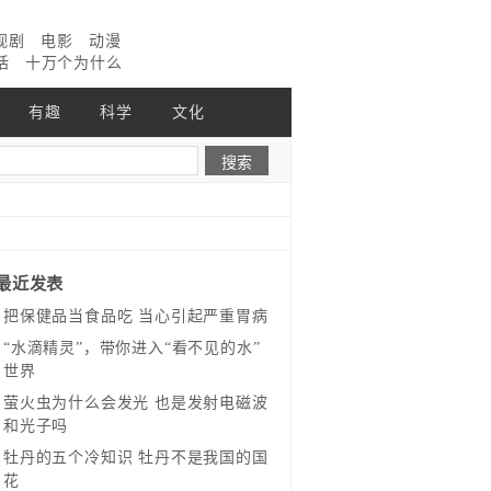
视剧
电影
动漫
话
十万个为什么
有趣
科学
文化
最近发表
把保健品当食品吃 当心引起严重胃病
“水滴精灵”，带你进入“看不见的水”
世界
萤火虫为什么会发光 也是发射电磁波
和光子吗
牡丹的五个冷知识 牡丹不是我国的国
花