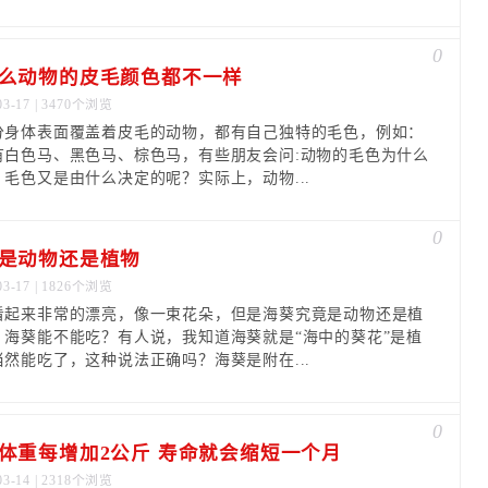
0
么动物的皮毛颜色都不一样
03-17 | 3470个浏览
分身体表面覆盖着皮毛的动物，都有自己独特的毛色，例如：
有白色马、黑色马、棕色马，有些朋友会问:动物的毛色为什么
？毛色又是由什么决定的呢？实际上，动物...
0
是动物还是植物
03-17 | 1826个浏览
看起来非常的漂亮，像一束花朵，但是海葵究竟是动物还是植
？海葵能不能吃？有人说，我知道海葵就是“海中的葵花”是植
当然能吃了，这种说法正确吗？海葵是附在...
0
体重每增加2公斤 寿命就会缩短一个月
03-14 | 2318个浏览