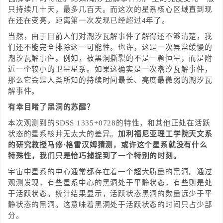
只持续几十天，最多几百天。而这次的星系核心区域直到现
在还在变亮，距离第一次发现已经超过4年了。
当然，由于目前人们对潮汐瓦解事件了解得还不够清楚，我
们还不能完全排除这一可能性。也许，这是一次异常缓慢的
潮汐瓦解事件。例如，被黑洞撕裂的不是一颗恒星，而是附
近一个较小的卫星星系。如果这确实是一次潮汐瓦解事件，
那么它会是人类所知的持续时间最长、亮度最微弱的潮汐瓦
解事件。
有幸目睹了黑洞的苏醒？
本次观测到的SDSS 1335+0728的特性，和其他正处在活跃
状态的星系核并无太大的差异。
加利福尼亚理工学院天文系
的研究教授马修·格雷汉姆猜测，或许这个星系就没有什么
特殊性，我们只是恰巧捕捉到了一个特别的时刻。
宇宙中星系的中心通常都存在着一个超大质量的黑洞。通过
观测发现，有些星系中心的黑洞处于平静状态，有些则是处
于活跃状态。统计结果显示，活跃状态黑洞的数量远少于平
静状态的黑洞。这意味着黑洞处于活跃状态的时间只占少部
分。