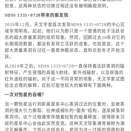
但是，这两种状态的切换过程还没有被明确观测到。
SDSS 1335+0728带来的新发现
2019年12月，天文学家首次发现SDSS 1335+0728的中心区
域非常明亮。起初，他们以为那只是一个普通的处于活跃状
态的超大质量黑洞的吸积现象。然而，回顾过去20年对它的
长期观测数据，都没有发现它活跃的迹象。也就是说，这个
超大质量黑洞在过往一直是休眠状态，直到近些年才开始活
跃。
从2019年之后，SDSS 1335+0728一直保持着活跃黑洞的辐
射特征，产生很强的高能X射线、紫外线辐射，以及很强的
红外波段的辐射。对于这一不同寻常的现象，天文学家试图
给出合理的解释，目前可能性较大的解释有下面两种。
一次对恒星的吞噬？
当一颗恒星运行到距离星系中心黑洞过近的位置时，会被黑
洞的强大引力撕裂、拉伸成细长的“面条”结构，逐渐掉落到
黑洞中。这个过程通常伴随着短暂的能量释放，使得原本沉
寂的星系中心会由此突然变亮。这种天文现象通常被称为潮
汐瓦解事件。之所以这样命名，是因为这一过程的原理和我