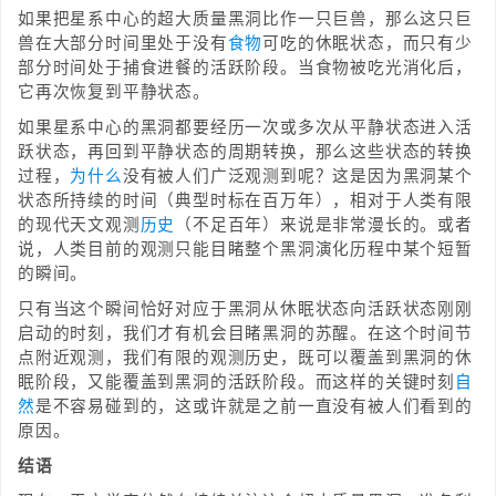
如果把星系中心的超大质量黑洞比作一只巨兽，那么这只巨
兽在大部分时间里处于没有
食物
可吃的休眠状态，而只有少
部分时间处于捕食进餐的活跃阶段。当食物被吃光消化后，
它再次恢复到平静状态。
如果星系中心的黑洞都要经历一次或多次从平静状态进入活
跃状态，再回到平静状态的周期转换，那么这些状态的转换
过程，
为什么
没有被人们广泛观测到呢？这是因为黑洞某个
状态所持续的时间（典型时标在百万年），相对于人类有限
的现代天文观测
历史
（不足百年）来说是非常漫长的。或者
说，人类目前的观测只能目睹整个黑洞演化历程中某个短暂
的瞬间。
只有当这个瞬间恰好对应于黑洞从休眠状态向活跃状态刚刚
启动的时刻，我们才有机会目睹黑洞的苏醒。在这个时间节
点附近观测，我们有限的观测历史，既可以覆盖到黑洞的休
眠阶段，又能覆盖到黑洞的活跃阶段。而这样的关键时刻
自
然
是不容易碰到的，这或许就是之前一直没有被人们看到的
原因。
结语