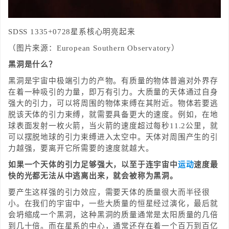
SDSS 1335+0728星系核心明亮起来
（图片来源：European Southern Observatory）
黑洞是什么？
黑洞是宇宙中极端引力的产物。‌有质量的物体普遍对外界存
在着一种吸引的力量，即万有引力。大质量的天体通过自身
强大的引力，可以将周围的物体束缚在其附近。物体若要逃
脱该天体的引力束缚，就需要具备更大的速度。例如，在地
球表面发射一枚火箭，当火箭的速度超过每秒11.2公里，就
可以摆脱地球的引力束缚进入太空中。天体对周围产生的引
力越强，要离开它所需要的速度就越大。
如果一个天体的引力足够强大，以至于连宇宙中
运动
速度最
快的光都无法从中逃离出来，就会被称为黑洞。
要产生这样强的引力效应，需要天体的质量很大而半径很
小。在我们的宇宙中，一些大质量的恒星经过演化，最后就
会坍缩成一个黑洞，这种黑洞的质量通常是太阳质量的几倍
到几十倍。而在星系的中心，通常还存在着一个百万到百亿