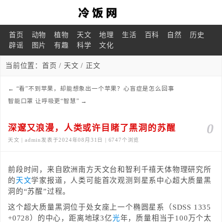
首页
动物
植物
天文
地理
生活
百科
自然
历史
辟谣
图片
有趣
科学
文化
当前位置：
首页
/
天文
/ 正文
←
“看”不到苹果，却能想象出一个苹果？心盲症是怎么回事
智能口罩 让呼吸更“智慧”
→
0
深邃又浪漫，人类或许目睹了黑洞的苏醒
天文 | admin发表于2024年08月31日 | 6747个浏览
前段时间，来自欧洲南方天文台和智利千禧天体物理研究所
的
天文
学家报道，人类可能首次观测到星系中心超大质量黑
洞的“苏醒”过程。
这个超大质量黑洞位于处女座上一个椭圆星系（SDSS 1335
+0728）的中心，距离地球3亿
光
年，质量相当于100万个太