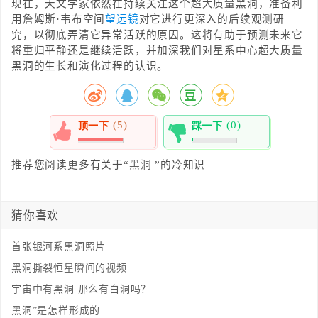
现在，天文学家依然在持续关注这个超大质量黑洞，准备利
用詹姆斯·韦布空间
望远镜
对它进行更深入的后续观测研
究，以彻底弄清它异常活跃的原因。这将有助于预测未来它
将重归平静还是继续活跃，并加深我们对星系中心超大质量
黑洞的生长和演化过程的认识。
(5)
(0)
顶一下
踩一下
100%
0%
推荐您阅读更多有关于“
黑洞
”的冷知识
猜你喜欢
首张银河系黑洞照片
黑洞撕裂恒星瞬间的视频
宇宙中有黑洞 那么有白洞吗？
黑洞”是怎样形成的