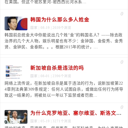
在美国。但这个密苏里河-密西西比河水系...
0
韩国为什么那么多人姓金
国家
| 08-19 | 2039个浏览
韩国前总统金大中你能说出几个姓“金”的韩国名人？——除去政
治界的几个大人物，娱乐明星也有不少：金钟国、金俊秀、金秀
贤、金钟民、金泰熙。。。根据2015年的统计，...
0
新加坡自杀是违法的吗
国家
| 08-01 | 2396个浏览
网络上流传说，在新加坡自杀是属于违法的行为，说新加坡第22
4章刑法典第309条规定：任何人试图自杀，或做出任何行为将导
致这一结果的，将被处以一年以下监禁或者罚款...
0
为什么克罗地亚、塞尔维亚、斯洛文尼亚人的名字里那么多“奇”
国家
| 05-19 | 3271个浏览