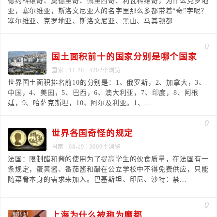
德约科维奇、莫德里奇、佩里西奇、利瓦科维奇，为什么克罗地
亚，塞尔维亚，斯洛文尼亚人的名字里那么多都带着“奇”字呢？
塞尔维亚、克罗地亚、斯洛文尼亚、黑山、马其顿都...
0
国土面积前十的国家分别是哪个国家
国家
| 11-20 | 4202个浏览
世界国土面积排名前10的分别是：1、俄罗斯，2、加拿大，3、
中国，4、美国，5、巴西，6、澳大利亚，7、印度，8、阿根
廷，9、哈萨克斯坦，10、阿尔及利亚。1、...
0
世界各国奇怪的规定
国家
| 08-19 | 3009个浏览
法国：限制醋和酱的使用为了提高学生的伙食质量，在法国有一
条规定，蛋黄酱、番茄酱和醋在公立学校中不得免费供应，只能
随菜肴本身的需求来加入。巴基斯坦、印尼、沙特：禁...
0
上海为什么被称为魔都