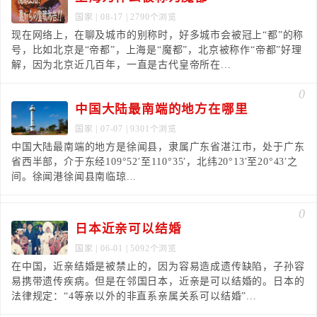
国家
| 08-17 | 2790个浏览
现在网络上，在聊及城市的别称时，好多城市会被冠上“都”的称
号，比如北京是“帝都”，上海是“魔都”，北京被称作“帝都”好理
解，因为北京近几百年，一直是古代皇帝所在...
0
中国大陆最南端的地方在哪里
国家
| 07-07 | 9301个浏览
中国大陆最南端的地方是徐闻县，隶属广东省湛江市，处于广东
省西半部，介于东经109°52′至110°35′，北纬20°13′至20°43′之
间。徐闻港徐闻县南临琼...
0
日本近亲可以结婚
国家
| 06-01 | 5092个浏览
在中国，近亲结婚是被禁止的，因为容易造成遗传缺陷，子孙容
易携带遗传疾病。但是在邻国日本，近亲是可以结婚的。日本的
法律规定：“4等亲以外的非直系亲属关系可以结婚”...