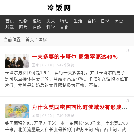
首页
动物
植物
天文
地理
生活
百科
自然
历史
辟谣
图片
有趣
科学
文化
当前位置：
首页
/ 国家
0
一夫多妻的卡塔尔 离婚率高达40%
国家
| 09-19 | 1542个浏览
卡塔尔男女比例是1.9:1，实行一夫多妻制，并且卡塔尔的男子
是可以直接休掉妻子的，离婚率高达40%。卡塔尔女性的地位非
常低，尤其是结婚后的女性限制极为严格，不仅...
0
为什么美国密西西比河流域没有形成长江这种城市经济带
国家
| 08-25 | 1780个浏览
美国面积约937万平方千米，本土东西长4500千米，南北宽2700
千米，北美流量最大和长度最长的河密苏里河-密西西比河，就