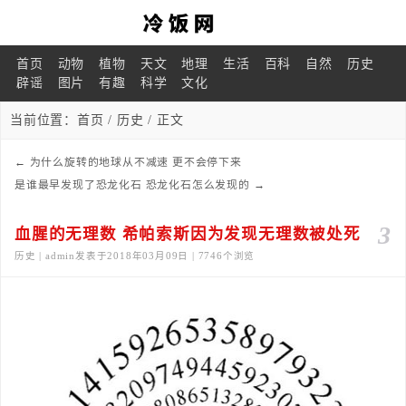
首页
动物
植物
天文
地理
生活
百科
自然
历史
辟谣
图片
有趣
科学
文化
当前位置：
首页
/
历史
/ 正文
←
为什么旋转的地球从不减速 更不会停下来
是谁最早发现了恐龙化石 恐龙化石怎么发现的
→
3
血腥的无理数 希帕索斯因为发现无理数被处死
历史 | admin发表于2018年03月09日 | 7746个浏览