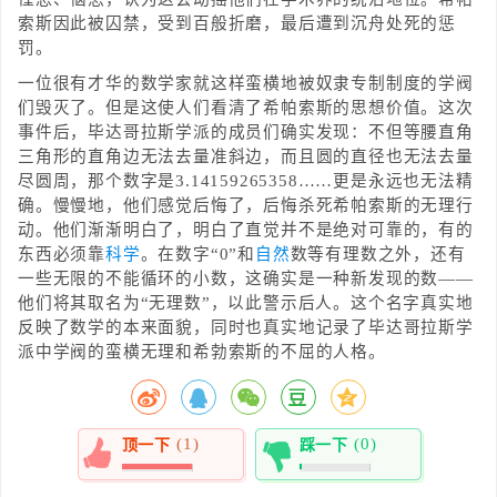
索斯因此被囚禁，受到百般折磨，最后遭到沉舟处死的惩
罚。
一位很有才华的数学家就这样蛮横地被奴隶专制制度的学阀
们毁灭了。但是这使人们看清了希帕索斯的思想价值。这次
事件后，毕达哥拉斯学派的成员们确实发现：不但等腰直角
三角形的直角边无法去量准斜边，而且圆的直径也无法去量
尽圆周，那个数字是3.14159265358……更是永远也无法精
确。慢慢地，他们感觉后悔了，后悔杀死希帕索斯的无理行
动。他们渐渐明白了，明白了直觉并不是绝对可靠的，有的
东西必须靠
科学
。在数字“0”和
自然
数等有理数之外，还有
一些无限的不能循环的小数，这确实是一种新发现的数——
他们将其取名为“无理数”，以此警示后人。这个名字真实地
反映了数学的本来面貌，同时也真实地记录了毕达哥拉斯学
派中学阀的蛮横无理和希勃索斯的不屈的人格。
(1)
(0)
顶一下
踩一下
100%
0%