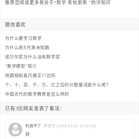
推荐您阅读更多有关于“
数学
希帕索斯
”的冷知识
猜你喜欢
为什么要学习数学
为什么用X代表未知数
诺贝尔奖为什么没有数学奖
“数学模型”简介
用圆规和直尺做正17边形
个、十、百、千、万、亿之后的计数量词是什么呢？
中国古代的数学教育是怎么样的
已有3位网友发表了看法：
机器坏了
评论于 [2018-03-31 12:24:33]
好