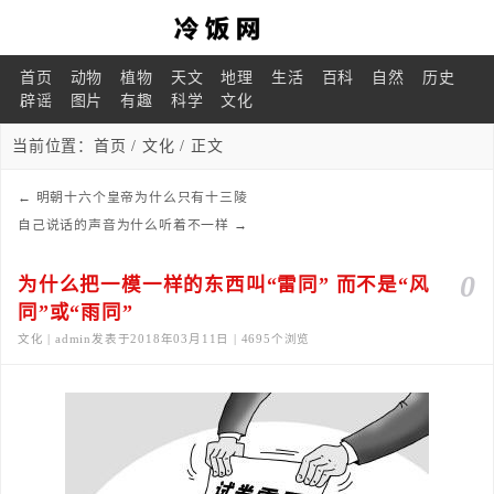
首页
动物
植物
天文
地理
生活
百科
自然
历史
辟谣
图片
有趣
科学
文化
当前位置：
首页
/
文化
/ 正文
←
明朝十六个皇帝为什么只有十三陵
自己说话的声音为什么听着不一样
→
0
为什么把一模一样的东西叫“雷同” 而不是“风
同”或“雨同”
文化 | admin发表于2018年03月11日 | 4695个浏览