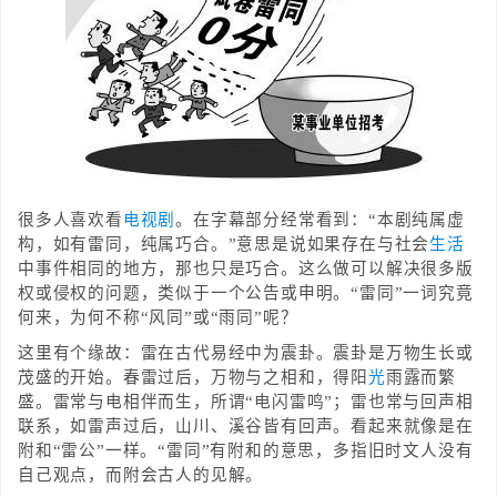
很多人喜欢看
电视剧
。在字幕部分经常看到：“本剧纯属虚
构，如有雷同，纯属巧合。”意思是说如果存在与社会
生活
中事件相同的地方，那也只是巧合。这么做可以解决很多版
权或侵权的问题，类似于一个公告或申明。“雷同”一词究竟
何来，为何不称“风同”或“雨同”呢？
这里有个缘故：雷在古代易经中为震卦。震卦是万物生长或
茂盛的开始。春雷过后，万物与之相和，得阳
光
雨露而繁
盛。雷常与电相伴而生，所谓“电闪雷鸣”；雷也常与回声相
联系，如雷声过后，山川、溪谷皆有回声。看起来就像是在
附和“雷公”一样。“雷同”有附和的意思，多指旧时文人没有
自己观点，而附会古人的见解。