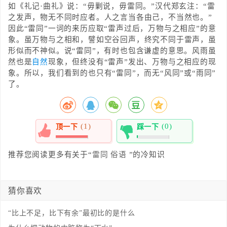
如《礼记·曲礼》说：“毋剿说，毋雷同。”汉代郑玄注：“雷
之发声，物无不同时应者。人之言当各由己，不当然也。”
因此“雷同”一词的来历应取“雷声过后，万物与之相应”的意
象。虽万物与之相和，譬如空谷回声，终究不同于雷声，虽
形似而不神似。说“雷同”，有时也包含谦虚的意思。风雨虽
然也是
自然
现象，但终没有“雷声”发出、万物与之相应的现
象。所以，我们看到的也只有“雷同”，而无“风同”或“雨同”
了。
(1)
(0)
顶一下
踩一下
100%
0%
推荐您阅读更多有关于“
雷同
俗语
”的冷知识
猜你喜欢
“比上不足，比下有余”最初比的是什么