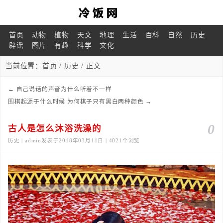
首页
动物
植物
天文
地理
生活
百科
自然
历史
辟谣
图片
有趣
科学
文化
当前位置：
首页
/
历史
/ 正文
←
自己说话的声音为什么听着不一样
围棋起源于什么时候 为何棋子只有黑白两种颜色
→
0
古人是怎么沐浴洗澡的
历史 | admin发表于2018年03月11日 | 4021个浏览