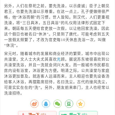
另外，人们在祭祀之前，要先洗澡，以示虔诚；臣子上朝见
君王，也要先洗澡以示尊重。在这一点上，孔子便做得很严
格，他“沐浴而朝”的习惯，世人皆知。到汉代，人们更重视
洗澡，将“三日具沐，五日具浴”的礼仪用法律形式固定下
来。朝廷每五天便给官吏放一次假，以让他回家洗澡，因此
这个假日也被名曰“休沐”。只是到了唐代，可能考虑到五天
一放假太频繁了，才改为官吏每10天休息洗浴一次，叫做
“休浣”。
宋元时，随着城市的发展和商业经济的繁荣，城市中出现公
共澡堂，文人士大夫尤其喜欢
光
顾。据说苏东坡很喜欢到公
共澡堂洗浴，并且一洗就会词兴大发。而一般城市市民都在
房内设有浴室，沐浴更为方便。明清之际，公共澡堂与家庭
沐浴更加普及。就连客人远道而来，主人相迎也要先设香汤
给客人沐浴，再摆筵席招待，名曰洗尘。古代的接风洗尘，
可是实实在在的“洗”。另外，朋友前来串门，主人也经常以
洗澡招待。
(0)
(0)
顶一下
踩一下