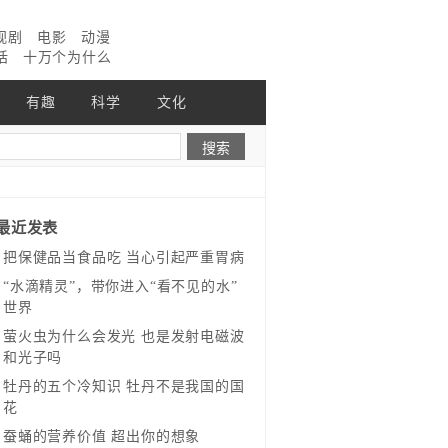
视剧
电影
动漫
话
十万个为什么
有趣
科学
文化
最近发表
把保健品当食品吃 当心引起严重胃病
“水滴精灵”，带你进入“看不见的水”
世界
萤火虫为什么会发光 也是发射电磁波
和光子吗
牡丹的五个冷知识 牡丹不是我国的国
花
蚕蛹的营养价值 超出你的想象