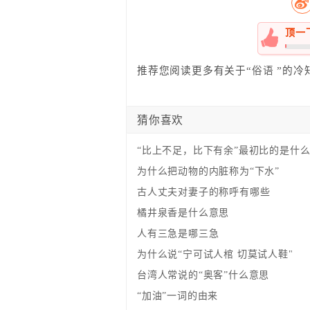
顶一
0%
推荐您阅读更多有关于“
俗语
”的冷
猜你喜欢
“比上不足，比下有余”最初比的是什
为什么把动物的内脏称为“下水”
古人丈夫对妻子的称呼有哪些
橘井泉香是什么意思
人有三急是哪三急
为什么说“宁可试人棺 切莫试人鞋"
台湾人常说的“奥客”什么意思
“加油”一词的由来