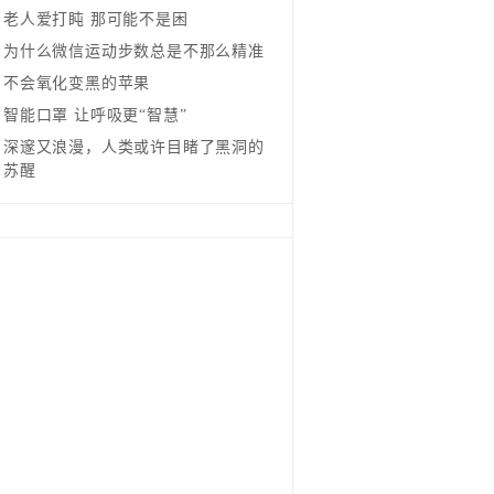
老人爱打盹 那可能不是困
为什么微信运动步数总是不那么精准
不会氧化变黑的苹果
智能口罩 让呼吸更“智慧”
深邃又浪漫，人类或许目睹了黑洞的
苏醒