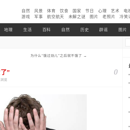
自然
风景
体育
饮食
国家
节日
心理
艺术
电
游戏
军事
航空航天
未解之谜
图片
老照片
冷笑
地理
生活
百科
自然
历史
辟谣
图片
为什么“饿过劲儿”之后就不饿了
→
0
了”
9个浏览