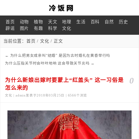
首页
动物
植物
天文
地理
生活
百科
自然
历史
辟谣
图片
有趣
科学
文化
当前位置：
首页
/
文化
/ 正文
←
为什么把男女成亲叫“结婚” 是因为古时婚礼在黄昏举行吗
为什么压指关节时会咔咔地响 这会导致关节炎吗
→
0
为什么新娘出嫁时要蒙上“红盖头” 这一习俗是
怎么来的
文化 | admin发表于2018年03月25日 | 6566个浏览