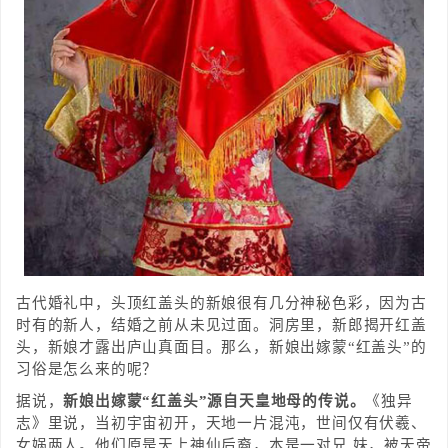
古代婚礼中，头顶红盖头的新娘很有几分神秘色彩，因为古
时有的新人，结婚之前从未见过面。洞房里，新郎揭开红盖
头，新娘才露出庐山真面目。那么，新娘出嫁蒙“红盖头”的
习俗是怎么来的呢？
据说，
新娘出嫁蒙“红盖头”源自天皇地母的传说。
《独异
志》里说，当初宇宙初开，天地一片混沌，世间仅有伏羲、
女娲两人。他们原是天上神仙后裔，本是一对兄 妹，被天帝