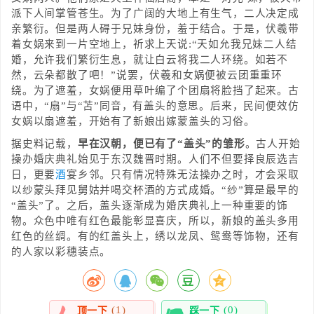
派下人间掌管苍生。为了广阔的大地上有生气，二人决定成
亲繁衍。但是两人碍于兄妹身份，羞于结合。于是，伏羲带
着女娲来到一片空地上，祈求上天说:“天如允我兄妹二人结
婚，允许我们繁衍生息，就让白云将我二人环绕。如若不
然，云朵都散了吧！”说罢，伏羲和女娲便被云团重重环
绕。为了遮羞，女娲便用草叶编了个团扇将脸挡了起来。古
语中，“扇”与“苫”同音，有盖头的意思。后来，民间便效仿
女娲以扇遮羞，开始有了新娘出嫁蒙盖头的习俗。
据史料记载，
早在汉朝，便已有了“盖头”的雏形
。古人开始
操办婚庆典礼始见于东汉魏晋时期。人们不但要择良辰选吉
日，更要
酒
宴乡邻。只有情况特殊无法操办之时，才会采取
以纱蒙头拜见舅姑并喝交杯酒的方式成婚。“纱”算是最早的
“盖头”了。之后，盖头逐渐成为婚庆典礼上一种重要的饰
物。众色中唯有红色最能彰显喜庆，所以，新娘的盖头多用
红色的丝绸。有的红盖头上，绣以龙凤、鸳鸯等饰物，还有
的人家以彩穗装点。
(1)
(0)
顶一下
踩一下