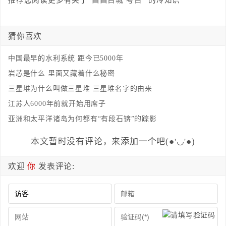
推荐您阅读更多有关于“
昌昌古城
考古
”的冷知识
猜你喜欢
中国最早的水利系统 距今已5000年
岩芯是什么 里面又藏着什么秘密
三星堆为什么叫做三星堆 三星堆名字的由来
江苏人6000年前就开始用席子
亚洲和太平洋诸岛为何都有“有段石锛”的踪影
本文暂时没有评论，来添加一个吧(●'◡'●)
欢迎
你
发表评论: