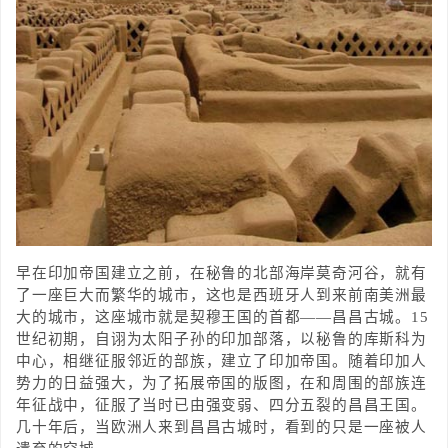
早在印加帝国建立之前，在秘鲁的北部海岸莫奇河谷，就有
了一座巨大而繁华的城市，这也是西班牙人到来前南美洲最
大的城市，这座城市就是契穆王国的首都——昌昌古城。15
世纪初期，自诩为太阳子孙的印加部落，以秘鲁的库斯科为
中心，相继征服邻近的部族，建立了印加帝国。随着印加人
势力的日益强大，为了拓展帝国的版图，在和周围的部族连
年征战中，征服了当时已由强变弱、四分五裂的昌昌王国。
几十年后，当欧洲人来到昌昌古城时，看到的只是一座被人