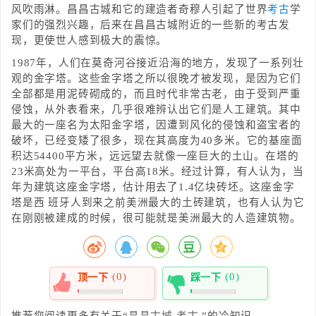
风吹雨淋。昌昌古城和它的建造者奇穆人引起了世界
考古
学
家们的强烈兴趣，后来在昌昌古城附近的一些新的考古发
现，更使世人感到极大的震惊。
1987年，人们在莫奇河谷接近沿海的地方，发现了一系列壮
观的金字塔。这些金字塔之所以很晚才被发现，是因为它们
全部都是用泥砖砌成的，而且时代非常古老，由于受到严重
侵蚀，从外表看来，几乎很难辨认出它们是人工建筑。其中
最大的一座名为太阳金字塔，因遭到风化的侵蚀和盗宝者的
破坏，已经变矮了很多，现在其高度为40多米。它的基座面
积达54400平方米，远远望去就像一座巨大的土山。在塔的
23米高处为一平台，平台高18米。经过计算，有人认为，当
年为建筑这座金字塔，估计用去了1.4亿块砖坯。这座金字
塔是西 班牙人到来之前美洲最大的土砖建筑，也有人认为它
在刚刚被建成的时候，很可能就是美洲最大的人造建筑物。
(0)
(0)
顶一下
踩一下
0%
0%