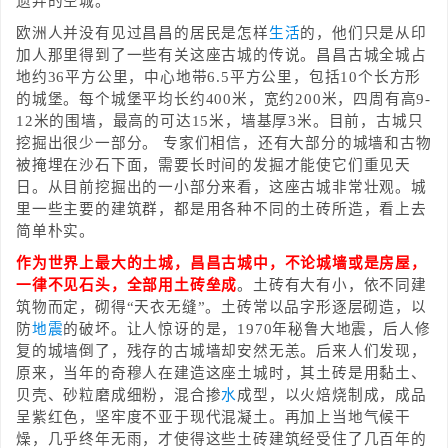
遗弃的空城。
欧洲人并没有见过昌昌的居民是怎样
生活
的，他们只是从印
加人那里得到了一些有关这座古城的传说。昌昌古城全城占
地约36平方公里，中心地带6.5平方公里，包括10个长方形
的城堡。每个城堡平均长约400米，宽约200米，四周有高9-
12米的围墙，最高的可达15米，墙基厚3米。目前，古城只
挖掘出很少一部分。 专家们相信，还有大部分的城墙和古物
被掩埋在沙石下面，需要长时间的发掘才能使它们重见天
日。从目前挖掘出的一小部分来看，这座古城非常壮观。城
里一些主要的建筑群，都是用各种不同的土砖所造，看上去
简单朴实。
作为世界上最大的土城，昌昌古城中，不论城墙或是房屋，
一律不见石头，全部用土砖垒成
。土砖有大有小，依不同建
筑物而定，砌得“天衣无缝”。土砖常以品字形逐层砌造，以
防
地震
的破坏。让人惊讶的是，1970年秘鲁大地震，后人修
复的城墙倒了，残存的古城墙却安然无恙。后来人们发现，
原来，当年的奇穆人在建造这座土城时，其土砖是用黏土、
贝壳、砂粒磨成细粉，混合掺
水
成型，以火焙烧制成，成品
呈紫红色，坚牢度不亚于现代混凝土。再加上当地气候干
燥，几乎终年无雨，才使得这些土砖建筑经受住了几百年的