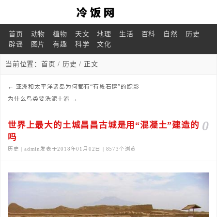
首页
动物
植物
天文
地理
生活
百科
自然
历史
辟谣
图片
有趣
科学
文化
当前位置：
首页
/
历史
/ 正文
←
亚洲和太平洋诸岛为何都有“有段石锛”的踪影
为什么鸟类要洗泥土浴
→
0
世界上最大的土城昌昌古城是用“混凝土”建造的
吗
历史 | admin发表于2018年01月02日 | 8573个浏览