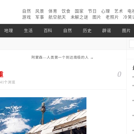
自然
风景
体育
饮食
国家
节日
心理
艺术
电
游戏
军事
航空航天
未解之谜
图片
老照片
冷笑
地理
生活
百科
自然
历史
辟谣
图片
阿蒙森—人类第一个到达南极的人
→
0
重
4641个浏览