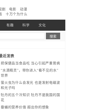
视剧
电影
动漫
话
十万个为什么
有趣
科学
文化
最近发表
把保健品当食品吃 当心引起严重胃病
“水滴精灵”，带你进入“看不见的水”
世界
萤火虫为什么会发光 也是发射电磁波
和光子吗
牡丹的五个冷知识 牡丹不是我国的国
花
蚕蛹的营养价值 超出你的想象