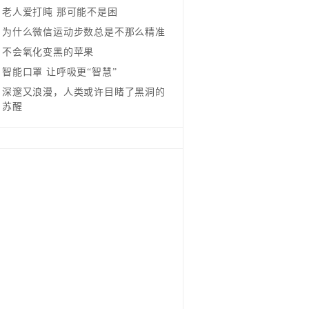
老人爱打盹 那可能不是困
为什么微信运动步数总是不那么精准
不会氧化变黑的苹果
智能口罩 让呼吸更“智慧”
深邃又浪漫，人类或许目睹了黑洞的
苏醒