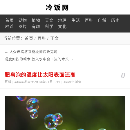
首页
动物
植物
天文
地理
生活
百科
自然
历史
辟谣
图片
有趣
科学
文化
当前位置：
首页
/
百科
/ 正文
←
大众疾病将来能被彻底攻克吗
硬度如铁的蚬木 放入水中会下沉的木头
→
0
肥皂泡的温度比太阳表面还高
百科 | admin发表于2018年01月17日 | 4550个浏览