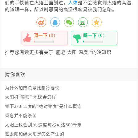
们的手快速在火焰上面划过，
人体
是不会感觉到火焰的高温
的道理一样，所以刹那间的高温很容易被我们忽略。
(0)
(0)
顶一下
踩一下
0%
0%
推荐您阅读更多有关于“
肥皂
太阳
温度
”的冷知识
猜你喜欢
为什么加热总是比制冷要快
太阳打“喷嚏” 地球会怎样
零下273.15度的“绝对零度”是什么概念
香皂并不能杀菌
太阳上也会刮风 速度每秒可达800千米
蓝太阳和绿太阳是怎么产生的