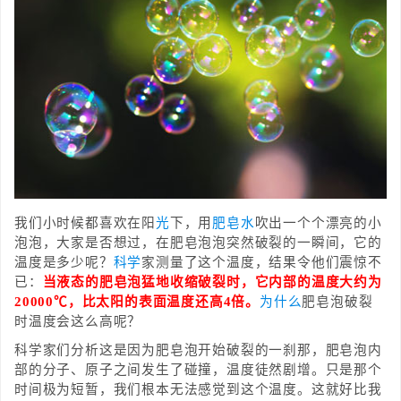
我们小时候都喜欢在阳
光
下，用
肥皂
水
吹出一个个漂亮的小
泡泡，大家是否想过，在肥皂泡泡突然破裂的一瞬间，它的
温度是多少呢？
科学
家测量了这个温度，结果令他们震惊不
已：
当液态的肥皂泡猛地收缩破裂时，它内部的温度大约为
20000℃，比太阳的表面温度还高4倍。
为什么
肥皂泡破裂
时温度会这么高呢？
科学家们分析这是因为肥皂泡开始破裂的一刹那，肥皂泡内
部的分子、原子之间发生了碰撞，温度徒然剧增。只是那个
时间极为短暂，我们根本无法感觉到这个温度。这就好比我