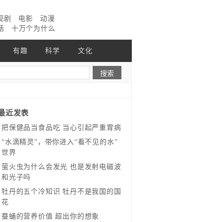
视剧
电影
动漫
话
十万个为什么
有趣
科学
文化
最近发表
把保健品当食品吃 当心引起严重胃病
“水滴精灵”，带你进入“看不见的水”
世界
萤火虫为什么会发光 也是发射电磁波
和光子吗
牡丹的五个冷知识 牡丹不是我国的国
花
蚕蛹的营养价值 超出你的想象