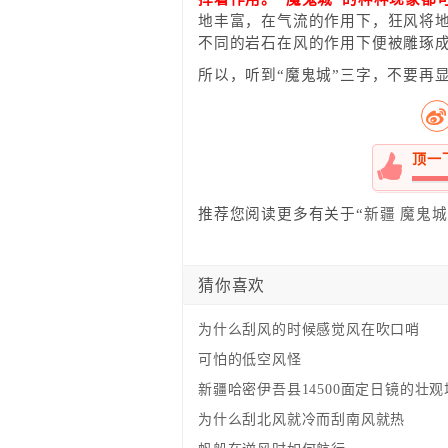
地丰富，在气流的作用下，狂风将
不同的岩石在风的作用下便被雕琢
所以，听到“魔鬼城”三字，不要再
顶一
100%
推荐您阅读更多有关于“
新疆
魔鬼城
猜你喜欢
为什么刮风的时候感觉风在吹口哨
可怕的低空风怪
新疆哈密伊吾县14500面定日镜的壮观
为什么刮北风就冷而刮南风就热