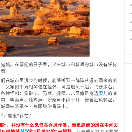
魔鬼城。在晴朗的日子里，这座城市和普通的城市没有任何
活
着。
人们在城市里漫步的时候，能够听到一阵阵从远处飘来的美
动，又宛如千万根琴弦在轻弹。可是旋风一起，飞沙走石，
了各种怪叫：像驴叫、马嘶、虎啸……又像是身边
婴儿
的啼
市中：叫卖声、吆喝声、吵架声不绝于耳；接着狂风骤起，
…城堡被笼罩在一片朦胧的昏暗中。
有“魔鬼”存在？
风都”，并没有什么鬼怪在兴风作浪，而是肆虐的风在中间发
可以由地球
科学
的“风蚀地貌”来解释。
新疆的风力资源非常