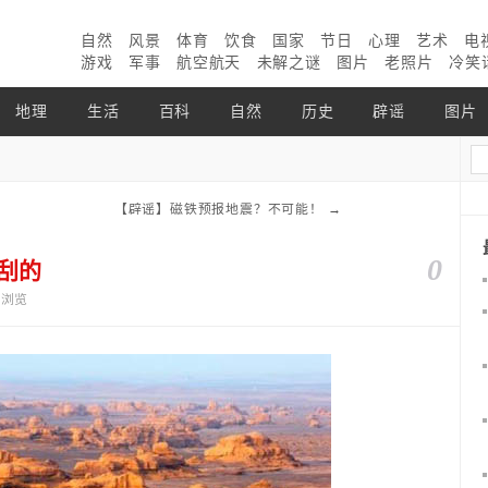
自然
风景
体育
饮食
国家
节日
心理
艺术
电
游戏
军事
航空航天
未解之谜
图片
老照片
冷笑
地理
生活
百科
自然
历史
辟谣
图片
【辟谣】磁铁预报地震？不可能！
→
0
刮的
1个浏览