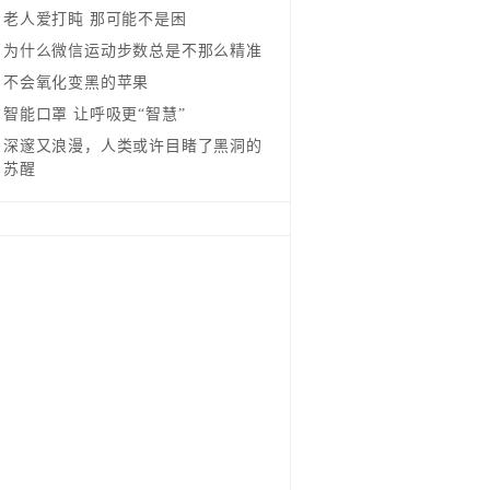
老人爱打盹 那可能不是困
为什么微信运动步数总是不那么精准
不会氧化变黑的苹果
智能口罩 让呼吸更“智慧”
深邃又浪漫，人类或许目睹了黑洞的
苏醒