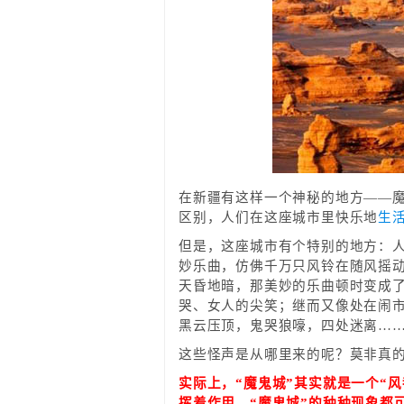
在新疆有这样一个神秘的地方——
区别，人们在这座城市里快乐地
生
但是，这座城市有个特别的地方：
妙乐曲，仿佛千万只风铃在随风摇
天昏地暗，那美妙的乐曲顿时变成
哭、女人的尖笑；继而又像处在闹
黑云压顶，鬼哭狼嚎，四处迷离…
这些怪声是从哪里来的呢？莫非真的
实际上，“魔鬼城”其实就是一个“
挥着作用。“魔鬼城”的种种现象都