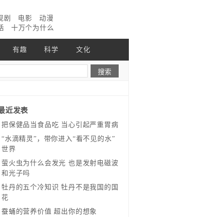
视剧
电影
动漫
话
十万个为什么
有趣
科学
文化
最近发表
把保健品当食品吃 当心引起严重胃病
“水滴精灵”，带你进入“看不见的水”
世界
萤火虫为什么会发光 也是发射电磁波
和光子吗
牡丹的五个冷知识 牡丹不是我国的国
花
蚕蛹的营养价值 超出你的想象