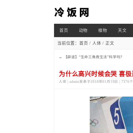
首页
动物
植物
天文
当前位置：
首页
/
人体
/ 正文
←
【辟谣】“生命三角救生法”科学吗？
为什么高兴时候会哭 喜
人体 | admin发表于2018年01月19日 | 737