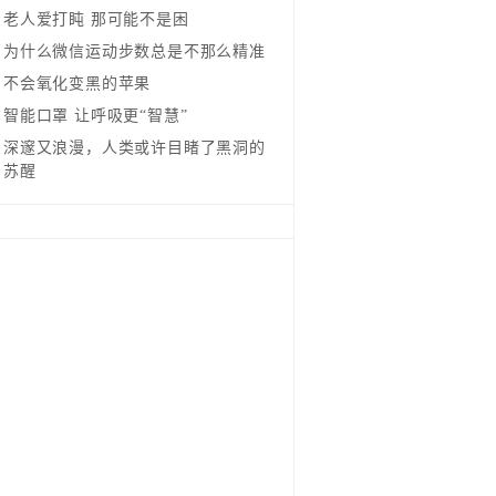
老人爱打盹 那可能不是困
为什么微信运动步数总是不那么精准
不会氧化变黑的苹果
智能口罩 让呼吸更“智慧”
深邃又浪漫，人类或许目睹了黑洞的
苏醒