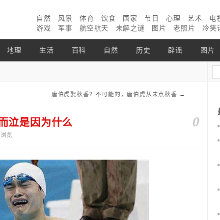
自然
风景
体育
饮食
国家
节日
心理
艺术
电
游戏
军事
航空航天
未解之谜
图片
老照片
冷笑
地理
生活
百科
自然
历史
辟谣
图片
唐伯虎娶秋香？不可能的，唐伯虎从未点秋香
→
0
极而泣是因为什么
6个浏览