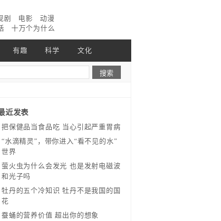
视剧
电影
动漫
话
十万个为什么
有趣
科学
文化
最近发表
把保健品当食品吃 当心引起严重胃病
“水滴精灵”，带你进入“看不见的水”
世界
萤火虫为什么会发光 也是发射电磁波
和光子吗
牡丹的五个冷知识 牡丹不是我国的国
花
蚕蛹的营养价值 超出你的想象