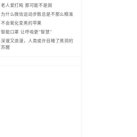
老人爱打盹 那可能不是困
为什么微信运动步数总是不那么精准
不会氧化变黑的苹果
智能口罩 让呼吸更“智慧”
深邃又浪漫，人类或许目睹了黑洞的
苏醒