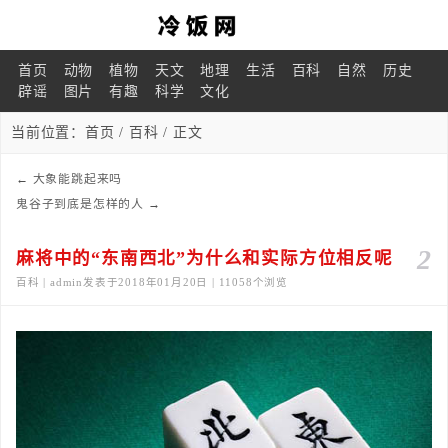
首页
动物
植物
天文
地理
生活
百科
自然
历史
辟谣
图片
有趣
科学
文化
当前位置：
首页
/
百科
/ 正文
←
大象能跳起来吗
鬼谷子到底是怎样的人
→
2
麻将中的“东南西北”为什么和实际方位相反呢
百科 | admin发表于2018年01月20日 | 11058个浏览