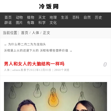
首页
动物
植物
天文
地理
生活
百科
自然
历史
辟谣
图片
有趣
科学
文化
当前位置：
首页
/
人体
/ 正文
←
为什么称二月二为为龙抬头
沃柑是上火的还是下火的 沃柑有哪些营养价值
→
0
男人和女人的大脑结构一样吗
人体 | admin发表于2022年12月01日 | 2860个浏览