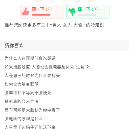
(2)
(0)
顶一下
踩一下
100%
0%
推荐您阅读更多有关于“
男人
女人
大脑
”的冷知识
猜你喜欢
为什么人在迷糊时会说胡话
如果用脑过度 大脑也会像电器超负荷“过载”吗
人在思考的时候为什么要挠头
如何让大脑变聪明
脑卒中并不等同于脑梗死
精尽真的会人亡吗
晕车可能是大脑认为你中毒了
脑电图的原理是什么
人只靠半边脑子还能活下来