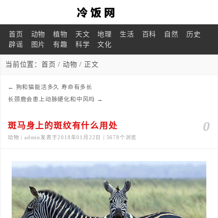
首页
动物
植物
天文
地理
生活
百科
自然
历史
辟谣
图片
有趣
科学
文化
当前位置：
首页
/
动物
/ 正文
←
狗和猫能活多久 寿命有多长
长颈鹿会患上动脉硬化和中风吗
→
0
斑马身上的斑纹有什么用处
动物 | admin发表于2018年01月22日 | 5678个浏览