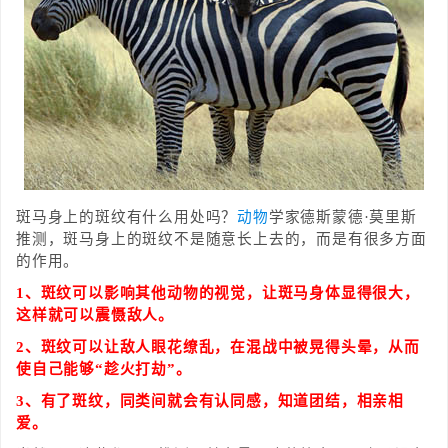
斑马身上的斑纹有什么用处吗？
动物
学家德斯蒙德·莫里斯
推测，斑马身上的斑纹不是随意长上去的，而是有很多方面
的作用。
1、斑纹可以影响其他动物的视觉，让斑马身体显得很大，
这样就可以震慑敌人。
2、斑纹可以让敌人眼花缭乱，在混战中被晃得头晕，从而
使自己能够“趁火打劫”。
3、有了斑纹，同类间就会有认同感，知道团结，相亲相
爱。