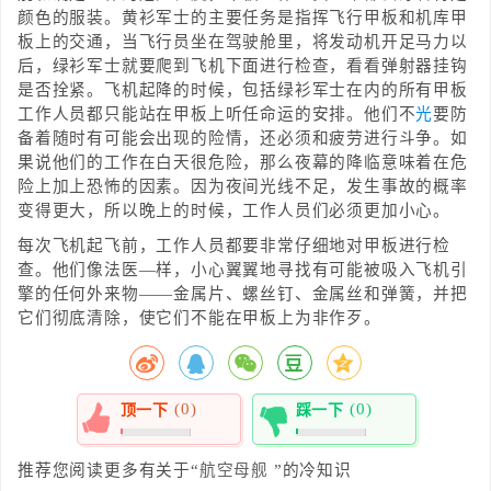
颜色的服装。黄衫军士的主要任务是指挥飞行甲板和机库甲
板上的交通，当飞行员坐在驾驶舱里，将发动机开足马力以
后，绿衫军士就要爬到飞机下面进行检查，看看弹射器挂钩
是否拴紧。飞机起降的时候，包括绿衫军士在内的所有甲板
工作人员都只能站在甲板上听任命运的安排。他们不
光
要防
备着随时有可能会出现的险情，还必须和疲劳进行斗争。如
果说他们的工作在白天很危险，那么夜幕的降临意味着在危
险上加上恐怖的因素。因为夜间光线不足，发生事故的概率
变得更大，所以晚上的时候，工作人员们必须更加小心。
每次飞机起飞前，工作人员都要非常仔细地对甲板进行检
查。他们像法医—样，小心翼翼地寻找有可能被吸入飞机引
擎的任何外来物——金属片、螺丝钉、金属丝和弹簧，并把
它们彻底清除，使它们不能在甲板上为非作歹。
(0)
(0)
顶一下
踩一下
0%
0%
推荐您阅读更多有关于“
航空母舰
”的冷知识