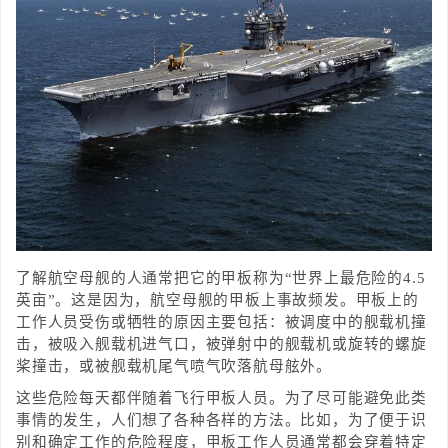
了解航空母舰的人通常把它的甲板称为“世界上最危险的4.5
英亩”。这是因为，航空母舰的甲板上事故频发。甲板上的
工作人员受伤或牺牲的原因主要包括：被调度中的舰载机撞
击，被吸入舰载机进气口，被弹射中的舰载机或旋转的螺旋
桨撞击，或被舰载机尾气喷气吹落航母舷外。
这些危险每天都伴随着飞行甲板人员。为了尽可能避免此类
事情的发生，人们想了各种各样的方法。比如，为了便于识
别和确定工作的危险程度，甲板工作人员通常都会穿着特定