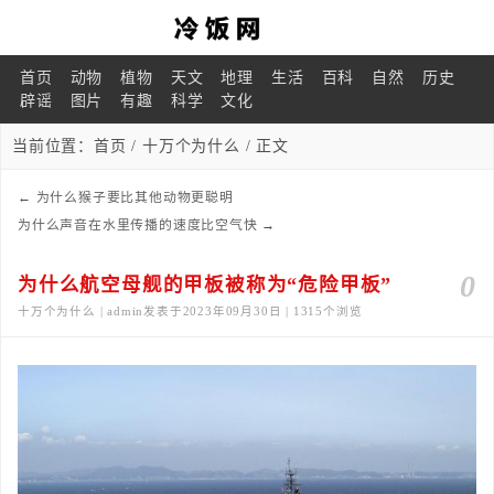
首页
动物
植物
天文
地理
生活
百科
自然
历史
辟谣
图片
有趣
科学
文化
当前位置：
首页
/
十万个为什么
/ 正文
←
为什么猴子要比其他动物更聪明
为什么声音在水里传播的速度比空气快
→
0
为什么航空母舰的甲板被称为“危险甲板”
十万个为什么 | admin发表于2023年09月30日 | 1315个浏览