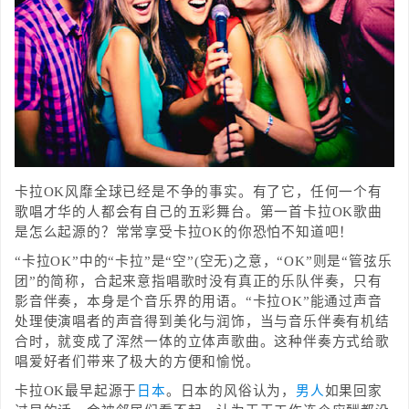
卡拉OK风靡全球已经是不争的事实。有了它，任何一个有
歌唱才华的人都会有自己的五彩舞台。第一首卡拉OK歌曲
是怎么起源的？常常享受卡拉OK的你恐怕不知道吧！
“卡拉OK”中的“卡拉”是“空”(空无)之意，“OK”则是“管弦乐
团”的简称，合起来意指唱歌时没有真正的乐队伴奏，只有
影音伴奏，本身是个音乐界的用语。“卡拉OK”能通过声音
处理使演唱者的声音得到美化与润饰，当与音乐伴奏有机结
合时，就变成了浑然一体的立体声歌曲。这种伴奏方式给歌
唱爱好者们带来了极大的方便和愉悦。
卡拉OK最早起源于
日本
。日本的风俗认为，
男人
如果回家