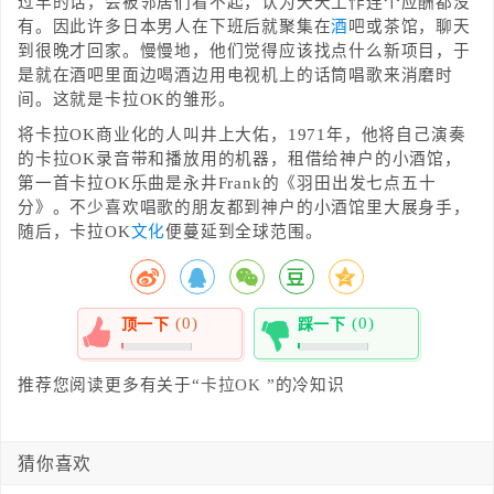
过早的话，会被邻居们看不起，认为天天工作连个应酬都没
有。因此许多日本男人在下班后就聚集在
酒
吧或茶馆，聊天
到很晚才回家。慢慢地，他们觉得应该找点什么新项目，于
是就在酒吧里面边喝酒边用电视机上的话筒唱歌来消磨时
间。这就是卡拉OK的雏形。
将卡拉OK商业化的人叫井上大佑，1971年，他将自己演奏
的卡拉OK录音带和播放用的机器，租借给神户的小酒馆，
第一首卡拉OK乐曲是永井Frank的《羽田出发七点五十
分》。不少喜欢唱歌的朋友都到神户的小酒馆里大展身手，
随后，卡拉OK
文化
便蔓延到全球范围。
(0)
(0)
顶一下
踩一下
0%
0%
推荐您阅读更多有关于“
卡拉OK
”的冷知识
猜你喜欢