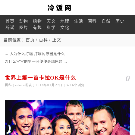
首页
动物
植物
天文
地理
生活
百科
自然
历史
辟谣
图片
有趣
科学
文化
当前位置：
首页
/
百科
/ 正文
←
人为什么打嗝 打嗝的原因是什么
为什么宝宝的第一泡便便是绿色的
→
0
世界上第一首卡拉OK是什么
百科 | admin发表于2018年01月27日 | 3716个浏览