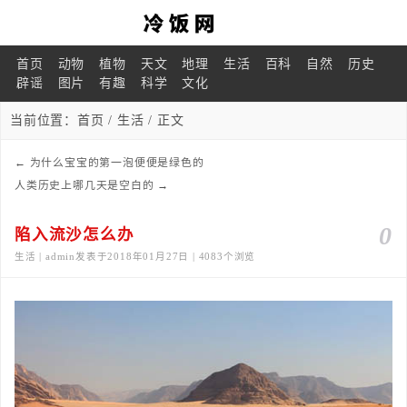
首页
动物
植物
天文
地理
生活
百科
自然
历史
辟谣
图片
有趣
科学
文化
当前位置：
首页
/
生活
/ 正文
←
为什么宝宝的第一泡便便是绿色的
人类历史上哪几天是空白的
→
0
陷入流沙怎么办
生活 | admin发表于2018年01月27日 | 4083个浏览