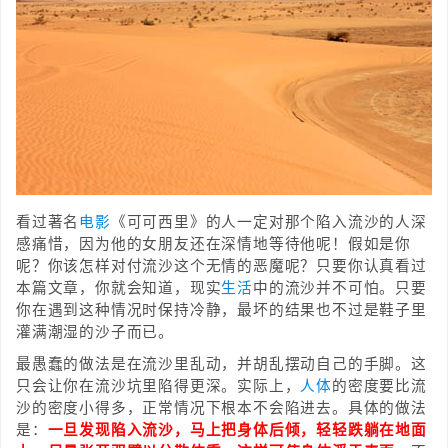
看过著名
电影
《可可西里》的人一定对那个陷入流沙的人深
感痛惜，因为他的女朋友还在深情地等待他呢！假如是你
呢？你该怎样对付流沙这个无情的恶魔呢？只要你认真看过
本篇文章，你就会知道，现实
生活
中的流沙并不可怕。只要
你在遇到这种情况时保持冷静，最坏的结果也不过是鞋子里
灌满潮湿的沙子而已。
最愚蠢的做法是在流沙里乱动，并胡乱摆动自己的手脚。这
只会让你在流沙坑里陷得更深。实际上，
人体
的密度要比流
沙的密度小得多，正常情况下根本不会陷进去。具体的做法
是：
一旦发现陷入流沙，马上把身体后倾，轻轻跌躺在地面