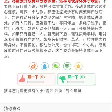
上。尽量张开双臂以分散体重，这样可使身体浮于表面
。
不
要脱下背包或斗篷，那样可以增加浮力。移动身体时必须小
心谨慎，每做一个动作，都应让泥或沙有时间流到四肢底
下。急速移动只会使泥或沙之间产生空隙，把身体吸进深
处。如有人同行，应躺着不动，等同伴抛一条绳子过来，拖
拉自己脱险。急速乱动不但帮助不大，而且会很快筋疲力
竭。如果只有自己一人，朝天躺下后，轻轻拨动手脚，用背
泳姿势慢慢移向硬地。如身旁有树根、草丛，可拉住借力移
动身体。不要慌忙，移动数公尺，也许得花一个小时。感到
疲倦时可伸开四肢躺着不动，这个姿势会保持身体不沉下
去。
(0)
(0)
顶一下
踩一下
0%
0%
推荐您阅读更多有关于“
流沙
沙漠
”的冷知识
猜你喜欢