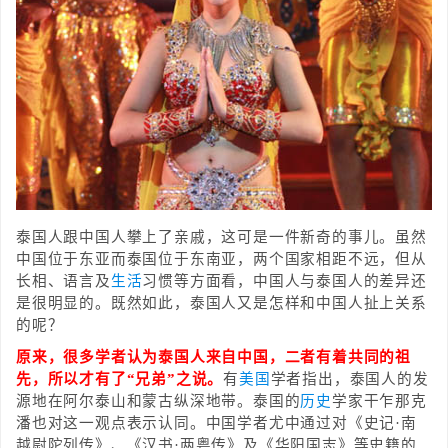
泰国人跟中国人攀上了亲戚，这可是一件新奇的事儿。虽然
中国位于东亚而泰国位于东南亚，两个国家相距不远，但从
长相、语言及
生活
习惯等方面看，中国人与泰国人的差异还
是很明显的。既然如此，泰国人又是怎样和中国人扯上关系
的呢？
原来，很多学者认为泰国人来自中国，二者有着共同的祖
先，所以才有了“兄弟”之说。
有
美国
学者指出，泰国人的发
源地在阿尔泰山和蒙古纵深地带。泰国的
历史
学家干乍那克
潘也对这一观点表示认同。中国学者尤中通过对《史记·南
越尉陀列传》、《汉书·两粤传》及《华阳国志》等史籍的