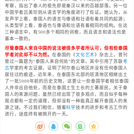
考察，指出了泰人的祖先即是秦汉以来的百越部落。另一位
中国学者吕美珍则从语言学的角度进行了佐证。她认为，从
发声学上看，泰国人的语言与傣语和壮语有着共同的起源；
从类型学上看，泰语也与傣语和壮语有着相同的结构。在这
三种语言中，有500多个相同的词根，而且语言和语法也是
基本一致的。
尽管泰国人来自中国的说法被很多学者所认可，但有些泰国
学者对此却不以为然。
在泰国的《
文化
艺术
》杂志上，曾刊
登过一篇题为“泰国人来自何处”的文章，其中引用了苏联
考
古
学家的考古证据，证明了阿尔泰山地区并没有任何泰国人
居住过的痕迹。近年来，在泰国东北部的班清地区相继出土
了一批5000年前的历史文物，这更让一些泰国学者相信泰国
人并非出自他处，而是在泰国土生土长的土著居民。关于泰
国人的来源问题，虽然已经出现了很多观点，而且似乎每种
观点都有一定的道理，但却没有一种能真正解开泰国人的来
源之谜。不过我们相信，随着
科学
技术的进步和考古工作的
进行，谜底终有被揭开的一天。