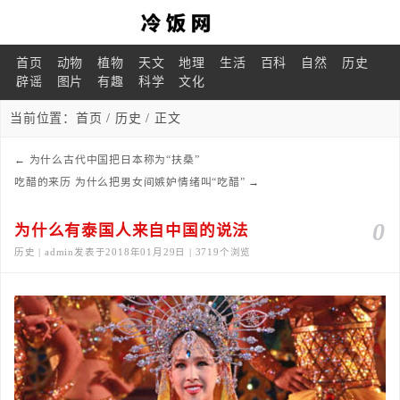
首页
动物
植物
天文
地理
生活
百科
自然
历史
辟谣
图片
有趣
科学
文化
当前位置：
首页
/
历史
/ 正文
←
为什么古代中国把日本称为“扶桑”
吃醋的来历 为什么把男女间嫉妒情绪叫“吃醋”
→
0
为什么有泰国人来自中国的说法
历史 | admin发表于2018年01月29日 | 3719个浏览