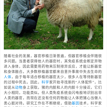
随着社会的发展，器官移植日渐普遍，但器官移植会伴随很
多问题。当患者获得他人的器官时，其免疫系统会断定异物
进入身体，因此需要用药物来压制排异反应，才能让新器官
和身体融合。大多数移植器官都来自意外事故中失去生命的
人体
，由于每年适合移植的器官太少，很多人在等待新器官
的过程中死去。因此，
科学
家开始寻找新的“人体配件”，比
如说从
动物
身上获取。猪的内脏和人的内脏十分接近，它们
大小相同，功能类似。但人类免疫系统会闪电般地识别出非
人类的器官，而现在还没有任何药物能让人体把猪心当做人
类心脏对待。研究工作在不断继续，借助
基因
技术，科学家