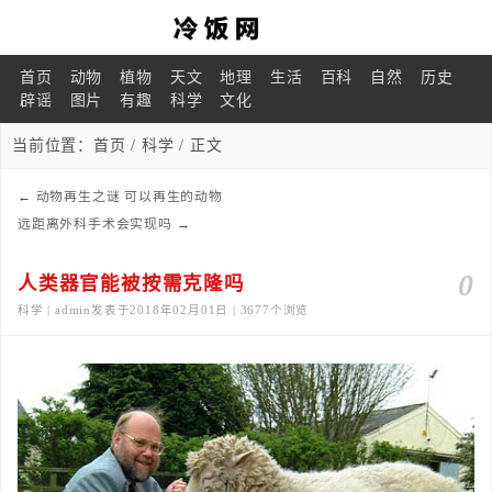
首页
动物
植物
天文
地理
生活
百科
自然
历史
辟谣
图片
有趣
科学
文化
当前位置：
首页
/
科学
/ 正文
←
动物再生之谜 可以再生的动物
远距离外科手术会实现吗
→
0
人类器官能被按需克隆吗
科学 | admin发表于2018年02月01日 | 3677个浏览