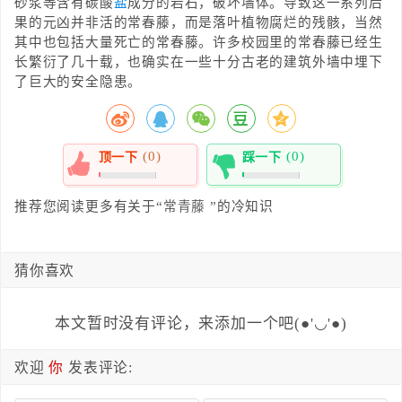
砂浆等含有碳酸
盐
成分的岩石，破坏墙体。导致这一系列后
果的元凶并非活的常春藤，而是落叶植物腐烂的残骸，当然
其中也包括大量死亡的常春藤。许多校园里的常春藤已经生
长繁衍了几十载，也确实在一些十分古老的建筑外墙中埋下
了巨大的安全隐患。
(0)
(0)
顶一下
踩一下
0%
0%
推荐您阅读更多有关于“
常青藤
”的冷知识
猜你喜欢
本文暂时没有评论，来添加一个吧(●'◡'●)
欢迎
你
发表评论: