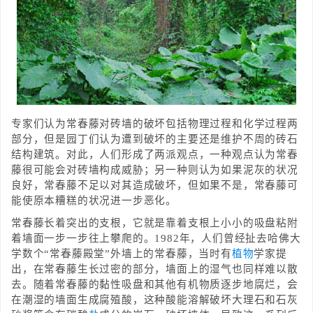
专家们认为常春藤对砖墙的破坏包括物理过程和化学过程两
部分，但是园丁们认为遭到破坏的主要还是维护不周的砖石
结构建筑。对此，人们形成了两派观点，一种观点认为常春
藤很可能会对砖墙构成威胁；另一种则认为如果泥灰的状况
良好，常春藤不足以对其造成破坏，但如果不是，常春藤可
能使原本糟糕的状况进一步恶化。
常春藤长着突出的支根，它就是靠着支根上小小的吸盘粘附
着墙面一步一步往上攀爬的。1982年，人们曾经扯去哈佛大
学数个“常春藤殿堂”外墙上的常春藤，当时有
植物
学家提
出，在常春藤生长过密的部分，墙面上的湿气也同样难以散
去。随着常春藤的黏性吸盘和其他有机物质逐步地腐烂，会
在潮湿的墙面生成腐殖酸，这种酸能溶解破坏大理石和石灰