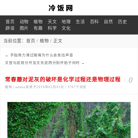
首页
动物
植物
天文
地理
生活
百科
自然
历史
辟谣
图片
有趣
科学
文化
当前位置：
首页
/
植物
/ 正文
←
手指用力滑过玻璃为什么会发出声音
文官与武将分开及文东武西分别开始于何时
→
0
常春藤对泥灰的破坏是化学过程还是物理过程
植物 | admin发表于2018年02月01日 | 3767个浏览