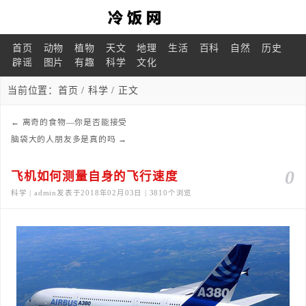
首页
动物
植物
天文
地理
生活
百科
自然
历史
辟谣
图片
有趣
科学
文化
当前位置：
首页
/
科学
/ 正文
←
离奇的食物—你是否能接受
脑袋大的人朋友多是真的吗
→
0
飞机如何测量自身的飞行速度
科学 | admin发表于2018年02月03日 | 3810个浏览