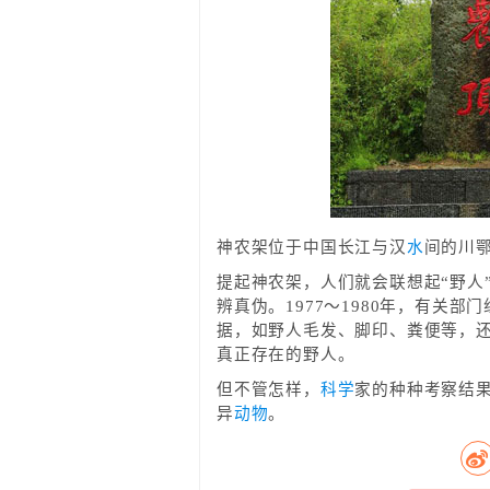
神农架位于中国长江与汉
水
间的川鄂
提起神农架，人们就会联想起“野人
辨真伪。1977～1980年，有关
据，如野人毛发、脚印、粪便等，
真正存在的野人。
但不管怎样，
科学
家的种种考察结
异
动物
。