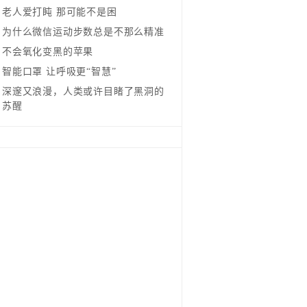
老人爱打盹 那可能不是困
为什么微信运动步数总是不那么精准
不会氧化变黑的苹果
智能口罩 让呼吸更“智慧”
深邃又浪漫，人类或许目睹了黑洞的
苏醒