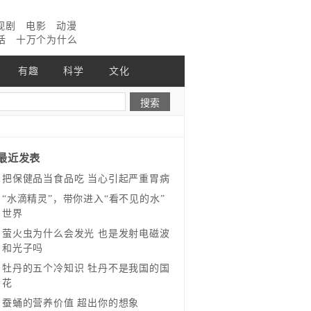
视剧
电影
动漫
话
十万个为什么
有趣
科学
文化
最近发表
把保健品当食品吃 当心引起严重胃病
“水滴精灵”，带你进入“看不见的水”
世界
萤火虫为什么会发光 也是发射电磁波
和光子吗
牡丹的五个冷知识 牡丹不是我国的国
花
蚕蛹的营养价值 超出你的想象