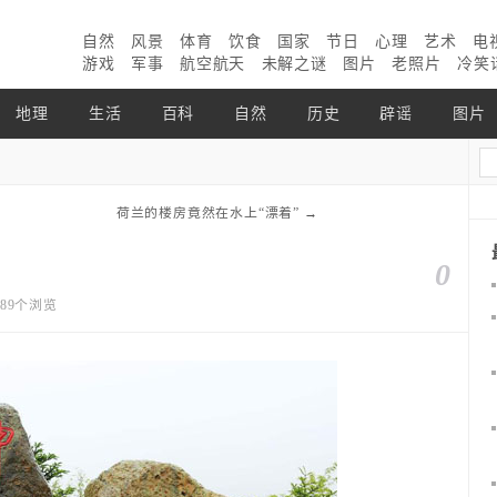
自然
风景
体育
饮食
国家
节日
心理
艺术
电
游戏
军事
航空航天
未解之谜
图片
老照片
冷笑
地理
生活
百科
自然
历史
辟谣
图片
荷兰的楼房竟然在水上“漂着”
→
0
3989个浏览