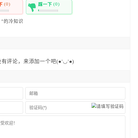
(0)
(0)
下
踩一下
0%
”的冷知识
有评论，来添加一个吧(●'◡'●)