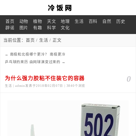
首页
动物
植物
天文
地理
生活
百科
自然
历史
辟谣
图片
有趣
科学
文化
当前位置：
首页
/
生活
/ 正文
←
南极和北极哪个更冷？ 南极更冷
乒乓球的来历 由网球演变过来的
→
0
为什么强力胶粘不住装它的容器
生活 | admin发表于2018年02月07日 | 3840个浏览