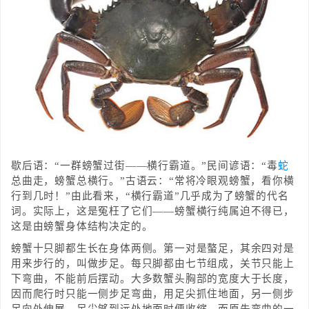
歇后语：“一群螃蟹过街——横行霸道。”民间谚语：“毒
蛇
总曲走，螃蟹总横行。”古语云：“常将冷眼观螃蟹，看你横
行到几时！”由此看来，“横行霸道”几乎成为了螃蟹的代名
词。实际上，这是冤枉了它们——螃蟹横行纯属迫不得已，
这是由螃蟹身体结构决定的。
螃蟹十只脚都生长在身体两侧。第一对是螯足，其余四对是
用来步行的，叫做步足。每只脚都由七节组成，关节只能上
下弯曲，不能前后摆动。大多数蟹头胸部的宽度大于长度，
因而爬行时只能一侧步足弯曲，用足尖抓住地面，另一侧步