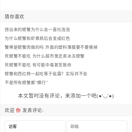
猜你喜欢
捞出来的螃蟹为什么会一直吐泡泡
为什么螃蟹和虾煮熟后会变成红色
蟹棒是螃蟹肉做的吗 外面的塑料薄膜要不要撕掉
死螃蟹不能吃 为什么超市里还卖冰冻螃蟹
死螃蟹不能吃 有可能中毒甚至致命
螃蟹和西红柿一起吃等于砒霜？实际并不会
不是所有螃蟹都“横行”
本文暂时没有评论，来添加一个吧(●'◡'●)
欢迎
你
发表评论: