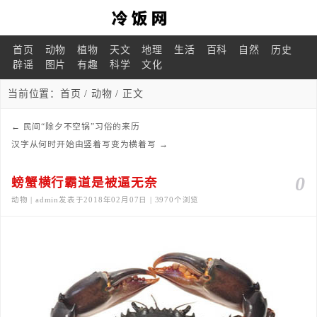
首页
动物
植物
天文
地理
生活
百科
自然
历史
辟谣
图片
有趣
科学
文化
当前位置：
首页
/
动物
/ 正文
←
民间“除夕不空锅”习俗的来历
汉字从何时开始由竖着写变为横着写
→
0
螃蟹横行霸道是被逼无奈
动物 | admin发表于2018年02月07日 | 3970个浏览