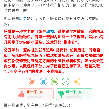
足向外伸展，足尖够到远处地面时便收缩，而原先弯曲的一
侧步足马上伸直了，把身体推向相反的一侧，这样才能实现
了前进的目的。
但从追溯
历史
的角度来看，螃蟹横行却有其更深层次的原
因。
螃蟹是一种古老的回游性
动物
，对地磁非常敏感。它的内耳
有定向小磁磁粒，而第一蟹脚内也有一个平衡囊，其内也有
几颗用于定向的小磁粒，这就好比“指南针”。
亿万年前，蟹的祖先就靠这种“指南针”前爬后退，行走自
如。后来螃蟹祖先经历了数次地磁场倒转，而每次地磁场的
改变都使螃蟹用来确定方向的小磁粒跟着改变，甚至失去定
向效用，以致经纬不分。为了使自己生存下来，螃蟹采取
“以不变应万变”的做法，干脆横着走。
(0)
(0)
顶一下
踩一下
0%
0%
推荐您阅读更多有关于“
螃蟹
”的冷知识