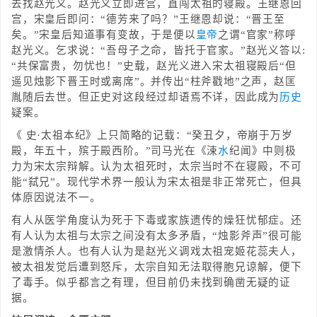
去找赵光义。赵光义立即进宫，直闯太祖的寝殿。王继恩回
宫，宋皇后即问：“德芳来了吗？”王继恩却说：“晋王至
矣。”宋皇后知道事有变故，于是便以
皇帝
之谓“官家”称呼
赵光义。乞求说：“吾母子之命，皆托于官家。”赵光义答以:
“共保富贵，勿忧也！”史载，赵光义进入宋太祖寝殿后“但
遥见烛影下晋王时或离席”。并传出“柱斧戳地”之声，赵匡
胤随后去世。但正史对这段经过却语焉不详，因此成为
历史
疑案。
《 史·太祖本纪》上只简略的记载：“癸丑夕，帝崩于万岁
殿，年五十，殡于殿西阶。”司马光在《涑
水
纪闻》中则极
力为宋太宗辩解。认为太祖死时，太宗当时不在寝殿，不可
能“弑兄”。现代学术界一般认为宋太祖是非正常死亡，但具
体原因说法不一。
有人从医学角度认为死于下毒或家族遗传的燥狂忧郁症。还
有人认为太祖与太宗之间没有太多矛盾，“烛影斧声”很可能
是激情杀人。也有人认为是赵光义调戏太祖宠姬花蕊夫人，
被太祖发觉后遭到怒斥，太宗自知无法取得胞兄谅解，便下
了毒手。似乎都言之有理，但目前仍未找到确凿无疑的证
据。