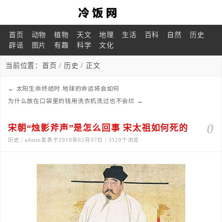
首页
动物
植物
天文
地理
生活
百科
自然
历史
辟谣
图片
有趣
科学
文化
当前位置：
首页
/
历史
/ 正文
←
太阳生命终结时 地球的命运将会如何
为什么放在口袋里的钱用洗衣机洗过也不会烂
→
0
宋朝“烛影斧声”是怎么回事 宋太祖如何死的
历史 | admin发表于2018年02月07日 | 3320个浏览