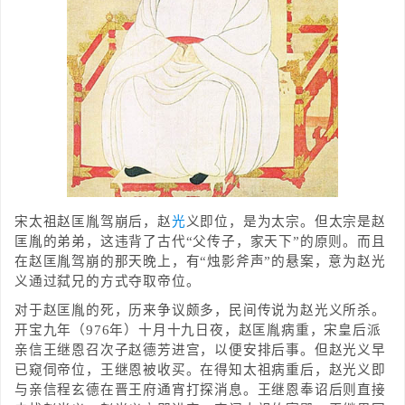
宋太祖赵匡胤驾崩后，赵
光
义即位，是为太宗。但太宗是赵
匡胤的弟弟，这违背了古代“父传子，家天下”的原则。而且
在赵匡胤驾崩的那天晚上，有“烛影斧声”的悬案，意为赵光
义通过弑兄的方式夺取帝位。
对于赵匡胤的死，历来争议颇多，民间传说为赵光义所杀。
开宝九年（976年）十月十九日夜，赵匡胤病重，宋皇后派
亲信王继恩召次子赵德芳进宫，以便安排后事。但赵光义早
已窥伺帝位，王继恩被收买。在得知太祖病重后，赵光义即
与亲信程玄德在晋王府通宵打探消息。王继恩奉诏后则直接