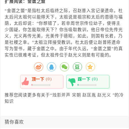
扩展阅读：金匮之盟
“金匮之盟”是指杜太后临终之际，召赵普入宫记录遗命。杜
太后问太祖何以能得天下，太祖说是祖宗和太后的恩德与福
荫，太后却说：“你想错了，若非周世宗传位幼子，使得主
少国疑，你怎能取得天下？你当吸取教训，他日帝位先传光
义，光义再传光美，光美传于德昭，如此，则国有长君，乃
是社稷之幸。”太祖泣拜接受教训。杜太后便让赵普将遗命
写为誓书，藏于金匮之中。由于年代久远，“金匮之盟”的真
实性已很难考证，但太祖传位于赵光义则是有可能的。
(0)
(0)
顶一下
踩一下
0%
0%
推荐您阅读更多有关于“
烛影斧声
宋朝
赵匡胤
赵光义
”的冷
知识
猜你喜欢