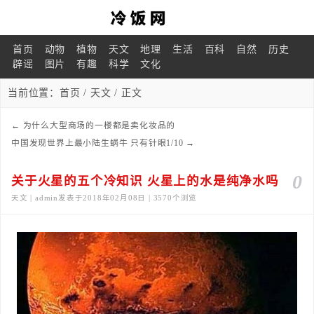
首页
动物
植物
天文
地理
生活
百科
自然
历史
辟谣
图片
有趣
科学
文化
当前位置：
首页
/
天文
/ 正文
←
为什么大型商场的一楼都是卖化妆品的
中国发现世界上最小陆生蜗牛 只有针眼1/10
→
0
关于火星的五个冷知识 火星上的水是纯净水吗
天文 | admin发表于2018年02月08日 | 3570个浏览