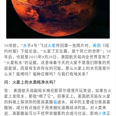
50年前，“
水
手4号”飞过
火星
传回第一张照片时，
美国
《纽
约时报》下结论说，“火星了无生趣，是个死亡的世界”；50
年后，也就是2015年9月28日，美国航天局向全世界宣布了
“火星有水”的证据，这意味着今天的火星不是我们想象的死
寂星球，而是有生命存在的可能。那么火星上的水究竟是什
么水？能喝吗？能种庄稼吗？与我们有啥关系？
问：火星上的水是纯净水吗？
答： 美国航天局副局长格伦斯菲尔德曾开玩笑说，如果在火
星上发现水，那就“喝了它”。但事实上，美国航天局在火星
的斜坡上探测到的是高氯酸
盐
卤水，其中的主要成分是高氯
酸钠，成分有点接近于用来融化道路结冰的盐。对人类来
说，高氯酸盐可以干扰甲状腺素的合成与分泌，影响
人体
正