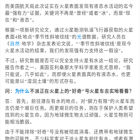
而美国航天局此次证实在火星表面发现有液态水活动的迄今
最“强有力”证据，关键词不再是“曾经”或者“冰”，而是“现
在”和“液态”。
根据一项新研究论文，通过火星勘测轨道飞行器获取的火星
表面4处地点“季节性斜坡纹线”的
光
谱数据，研究人员在
《
自然
·地学》杂志发表论文说，“‘季节性斜坡纹线’是现今
火星水活动的结果，我们的发现强有力支持这一假设”。
不过，研究数据是否可以完全支持火星有水这一结论，研究
报告作者之一、美国亚利桑那大学科学家麦克尤恩称，“我
只能说，几乎如此”，而即使火星表面真的有液态水，也更
可能是以“湿润土壤”的形式存在。
问：
为什么
不派正在火星上的“好奇”号火星车去实地看看？
答： 首先，前往潜在有水的地点，对“脚力有限”的火星车而
言仍是个艰巨任务。而更艰巨的任务，则在于保护人类希望
找到的火星生命。因为地球微生物太过顽强，火星生物则可
能相当脆弱。
由于不能排除“好奇”号没有被彻底消毒、还携带有地球微生
物的可能性，不少科学家对于派火星车前往有水，或者有潜