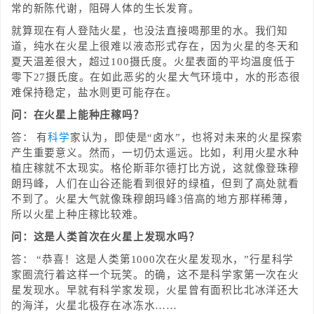
常的新陈代谢，阻碍人体的生长发育。
就算现在有人登陆火星，也没法直接喝那里的水。我们知
道，纯水在火星上很难以液态形式存在，因为火星的冬天和
夏天温差很大，超过100摄氏度。火星表面的平均温度低于
零下27摄氏度。在如此恶劣的火星大气环境中，水的形态很
难保持稳定，盐水则更可能存在。
问：在火星上能种庄稼吗？
答： 有
科学
家认为，即使是“卤水”，也将对未来的火星探索
产生重要意义。然而，一切仍太遥远。比如，利用火星水种
植庄稼就不太现实。格伦斯菲尔德打比方说，这就像登珠穆
朗玛峰，人们在山谷还能看到很好的绿植，但到了高处就看
不到了。火星大气就像珠穆朗玛峰3倍高的地方那样稀薄，
所以火星上种庄稼比较难。
问：这是人类首次在火星上发现水吗？
答： “恭喜！这是人类第1000次在火星发现水，”行星科学
家圈流行着这样一个玩笑。的确，这不是科学家第一次在火
星发现水。早就有科学家发现，火星曾有面积比北冰洋还大
的海洋，火星北极存在冰冻水……