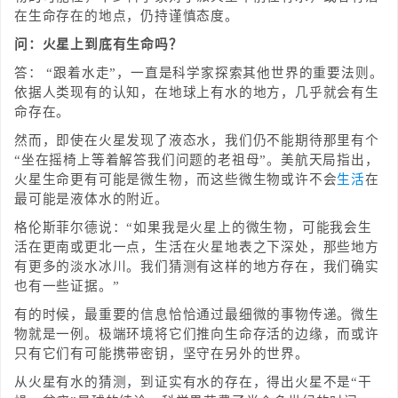
在生命存在的地点，仍持谨慎态度。
问：火星上到底有生命吗？
答： “跟着水走”，一直是科学家探索其他世界的重要法则。
依据人类现有的认知，在地球上有水的地方，几乎就会有生
命存在。
然而，即使在火星发现了液态水，我们仍不能期待那里有个
“坐在摇椅上等着解答我们问题的老祖母”。美航天局指出，
火星生命更有可能是微生物，而这些微生物或许不会
生活
在
最可能是液体水的附近。
格伦斯菲尔德说：“如果我是火星上的微生物，可能我会生
活在更南或更北一点，生活在火星地表之下深处，那些地方
有更多的淡水冰川。我们猜测有这样的地方存在，我们确实
也有一些证据。”
有的时候，最重要的信息恰恰通过最细微的事物传递。微生
物就是一例。极端环境将它们推向生命存活的边缘，而或许
只有它们有可能携带密钥，坚守在另外的世界。
从火星有水的猜测，到证实有水的存在，得出火星不是“干