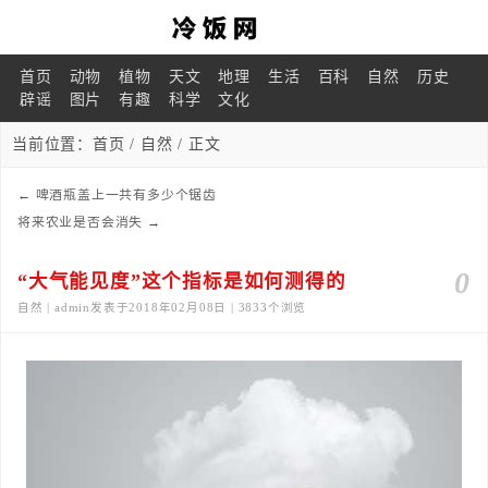
首页
动物
植物
天文
地理
生活
百科
自然
历史
辟谣
图片
有趣
科学
文化
当前位置：
首页
/
自然
/ 正文
←
啤酒瓶盖上一共有多少个锯齿
将来农业是否会消失
→
0
“大气能见度”这个指标是如何测得的
自然 | admin发表于2018年02月08日 | 3833个浏览