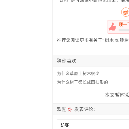
“饮料”便可源源不断地流出来，解
顶一
0%
推荐您阅读更多有关于“
树木
纺锤树
猜你喜欢
为什么草原上树木很少
为什么树干都长成圆柱形的
本文暂时没
欢迎
你
发表评论: