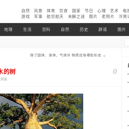
自然
风景
体育
饮食
国家
节日
心理
艺术
电
游戏
军事
航空航天
未解之谜
图片
老照片
冷笑
地理
生活
百科
自然
历史
辟谣
图片
除了固体、液体、气体外 物质还有哪些形态
→
0
水的树
4个浏览