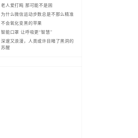
老人爱打盹 那可能不是困
为什么微信运动步数总是不那么精准
不会氧化变黑的苹果
智能口罩 让呼吸更“智慧”
深邃又浪漫，人类或许目睹了黑洞的
苏醒