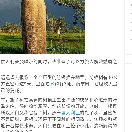
海供人们征服跋涉的同时，也准备了可以为旅人解决燃眉之
远远望去很像一个个巨型的纺锤插在地里。纺锤树有30米
方直径可达5米，里面贮
水
约有2吨。雨季时，它吸收大量
自己的消耗。
雨季，瓶子树在高高的树顶上生出稀疏的枝条和心脏形的叶
旱季来临，绿叶纷纷凋零，红花却纷纷开放，这时，一棵棵
，所以人们又称它瓶子树。原产
澳大利亚
的瓶子树，虽然外
且不是同科，属相似环境下不同种的相同适应。纺锤树和瓶
为旅行者提供水源。人们只要在树上挖个小孔，清新解渴的