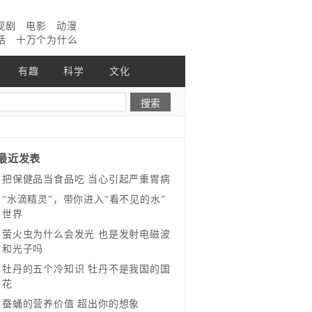
视剧
电影
动漫
话
十万个为什么
有趣
科学
文化
最近发表
把保健品当食品吃 当心引起严重胃病
“水滴精灵”，带你进入“看不见的水”
世界
萤火虫为什么会发光 也是发射电磁波
和光子吗
牡丹的五个冷知识 牡丹不是我国的国
花
蚕蛹的营养价值 超出你的想象