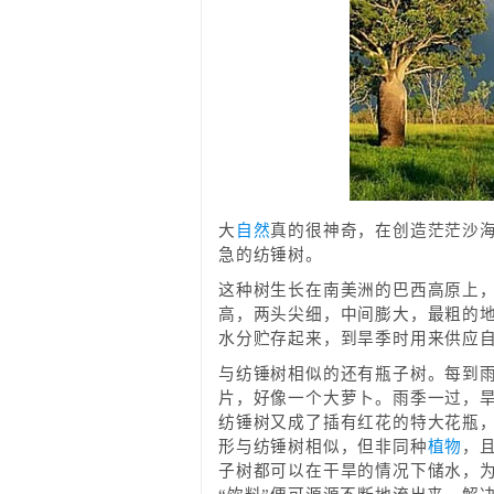
大
自然
真的很神奇，在创造茫茫沙
急的纺锤树。
这种树生长在南美洲的巴西高原上，
高，两头尖细，中间膨大，最粗的地
水分贮存起来，到旱季时用来供应
与纺锤树相似的还有瓶子树。每到
片，好像一个大萝卜。雨季一过，
纺锤树又成了插有红花的特大花瓶
形与纺锤树相似，但非同种
植物
，
子树都可以在干旱的情况下储水，