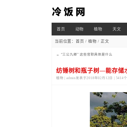
首页
动物
植物
天文
当前位置：
首页
/
植物
/ 正文
←
“三公九卿” 这些官职具体是什么
纺锤树和瓶子树—能存储
植物 | admin发表于2018年02月12日 | 541