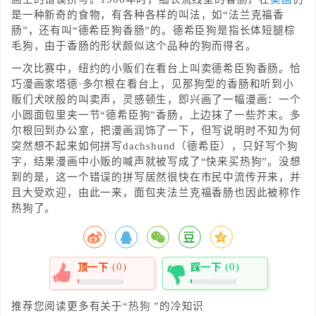
是一种新奇的食物，有各种各样的叫法，如“法兰克福香
肠”，还有叫“德希臣狗香肠”的。德希臣狗是指长体短腿棕
毛狗，由于香肠的形状颇似这个品种的狗而得名。
一次比赛中，纽约的小贩们在看台上叫卖德希臣狗香肠。恰
巧漫画家塔德·多尔根在看台上，见那狗型的香肠和听到小
贩们犬吠般的叫卖声，灵感顿生，即兴画了一幅漫画：一个
小圆面包里夹一节“德希臣狗”香肠，上边抹了一些芥末。多
尔根回到办公室，把漫画润饰了一下，但写说明时不知为何
突然想不起来如何拼写dachshund（德希臣），只好写个狗
字，结果漫画中小贩的喊声就被写成了“快来买热狗”。没想
到的是，这一个错误的拼写居然很快在市民中流传开来，并
且大受欢迎，由此一来，面包夹法兰克福香肠也因此被称作
热狗了。
(0)
(0)
顶一下
踩一下
0%
0%
推荐您阅读更多有关于“
热狗
”的冷知识