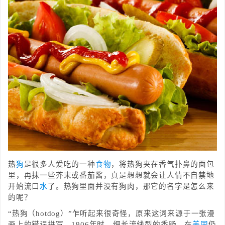
热
狗
是很多人爱吃的一种
食物
，将热狗夹在香气扑鼻的面包
里，再抹一些芥末或番茄酱，真是想想就会让人情不自禁地
开始流口
水
了。热狗里面并没有狗肉，那它的名字是怎么来
的呢？
“热狗（hotdog）”乍听起来很奇怪，原来这词来源于一张漫
画上的错误拼写。1906年时，细长流线型的香肠，在
美国
仍