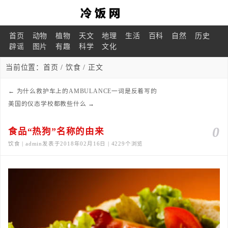
首页
动物
植物
天文
地理
生活
百科
自然
历史
辟谣
图片
有趣
科学
文化
当前位置：
首页
/
饮食
/ 正文
←
为什么救护车上的AMBULANCE一词是反着写的
美国的仪态学校都教些什么
→
0
食品“热狗”名称的由来
饮食 | admin发表于2018年02月16日 | 4229个浏览