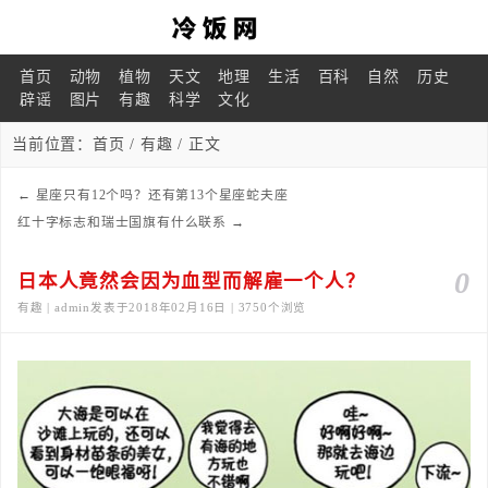
首页
动物
植物
天文
地理
生活
百科
自然
历史
辟谣
图片
有趣
科学
文化
当前位置：
首页
/
有趣
/ 正文
←
星座只有12个吗？还有第13个星座蛇夫座
红十字标志和瑞士国旗有什么联系
→
0
日本人竟然会因为血型而解雇一个人？
有趣 | admin发表于2018年02月16日 | 3750个浏览