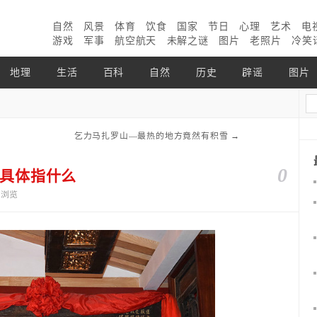
自然
风景
体育
饮食
国家
节日
心理
艺术
电
游戏
军事
航空航天
未解之谜
图片
老照片
冷笑
地理
生活
百科
自然
历史
辟谣
图片
乞力马扎罗山—最热的地方竟然有积雪
→
0
”具体指什么
4个浏览