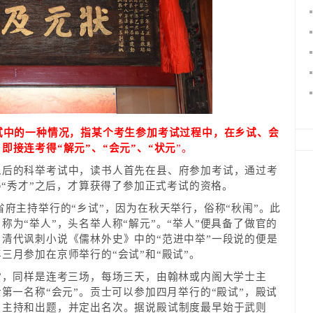
试中的一种情况，指某个考生参加考试过程中，在乡试、会
即接连考得“解元”、“会元”、“状元
”。
以后的科举考试中，读书人首先在县、府参加考试，通过考
得“秀才”之后，才算获得了参加正式考试的资格。
省府主持举行的“乡试”，因为在秋天举行，俗称“秋闱”。此
称为“举人”，头名举人称“解元”。“举人”便具备了做官的
清代讽刺小说《儒林外史》中的“范进中举”一段说的便是
三月参加在京师举行的“会试”和“殿试”。
”，同样是连考三场，每场三天，由翰林或内阁大学士主
士第一名称“会元”。贡士可以参加四月举行的“殿试”，殿试
自主持和出题，并定出名次。据说殿试制度最早始于武则