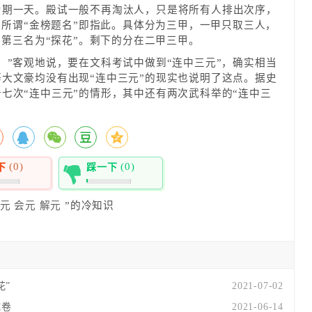
为期一天。殿试一般不再淘汰人，只是将所有人排出次序，
”，所谓“金榜题名”即指此。具体分为三甲，一甲只取三人，
，第三名为“探花”。剩下的分在二甲三甲。
。”客观地说，要在文科考试中做到“连中三元”，确实相当
大文豪均没有出现“连中三元”的现实也说明了这点。据史
七次“连中三元”的情形，其中还有两次武科举的“连中三
(0)
(0)
下
踩一下
0%
元
会元
解元
”的冷知识
花”
2021-07-02
试卷
2021-06-14