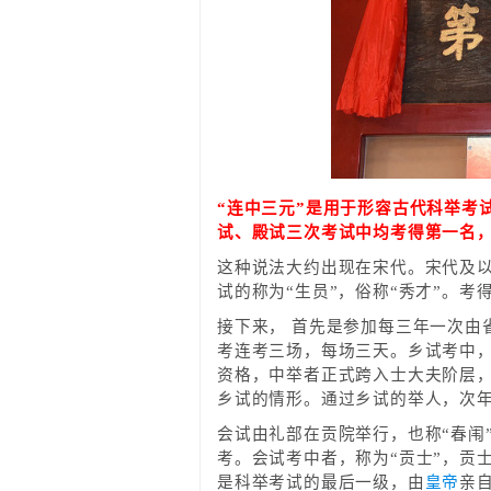
“连中三元”是用于形容古代科举考
试、殿试三次考试中均考得第一名，
这种说法大约出现在宋代。宋代及
试的称为“生员”，俗称“秀才”。考
接下来， 首先是参加每三年一次由
考连考三场，每场三天。乡试考中，
资格，中举者正式跨入士大夫阶层，
乡试的情形。通过乡试的举人，次年
会试由礼部在贡院举行，也称“春闱
考。会试考中者，称为“贡士”，贡
是科举考试的最后一级，由
皇帝
亲