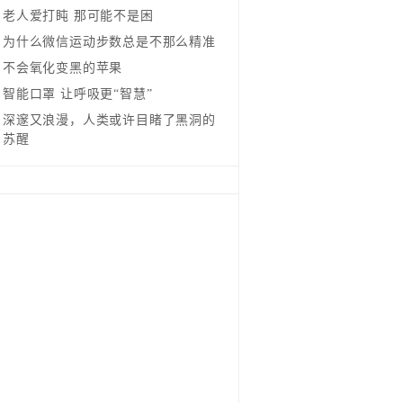
老人爱打盹 那可能不是困
为什么微信运动步数总是不那么精准
不会氧化变黑的苹果
智能口罩 让呼吸更“智慧”
深邃又浪漫，人类或许目睹了黑洞的
苏醒