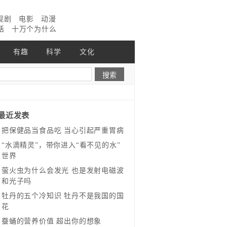
视剧
电影
动漫
话
十万个为什么
有趣
科学
文化
最近发表
把保健品当食品吃 当心引起严重胃病
“水滴精灵”，带你进入“看不见的水”
世界
萤火虫为什么会发光 也是发射电磁波
和光子吗
牡丹的五个冷知识 牡丹不是我国的国
花
蚕蛹的营养价值 超出你的想象