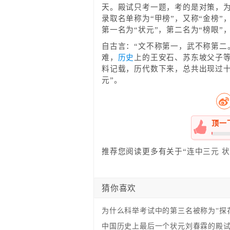
天。殿试只考一题，考的是对策，
录取名单称为“甲榜”，又称“金榜
第一名为“状元”，第二名为“榜眼”
自古言：“文不称第一，武不称第二
难，
历史
上的王安石、苏东坡父子等
料记载，历代数下来，总共出现过十
元”。
顶一
0%
推荐您阅读更多有关于“
连中三元
状
猜你喜欢
为什么科举考试中的第三名被称为“探
中国历史上最后一个状元刘春霖的殿