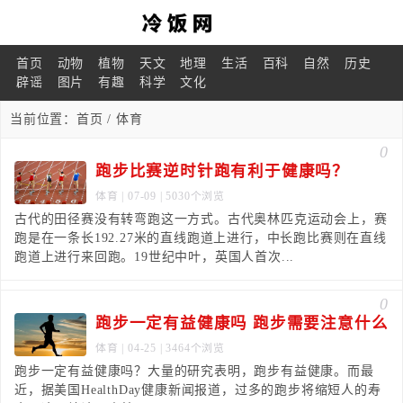
首页
动物
植物
天文
地理
生活
百科
自然
历史
辟谣
图片
有趣
科学
文化
当前位置：
首页
/ 体育
0
跑步比赛逆时针跑有利于健康吗？
体育
| 07-09 | 5030个浏览
古代的田径赛没有转弯跑这一方式。古代奥林匹克运动会上，赛
跑是在一条长192.27米的直线跑道上进行，中长跑比赛则在直线
跑道上进行来回跑。19世纪中叶，英国人首次...
0
跑步一定有益健康吗 跑步需要注意什么
体育
| 04-25 | 3464个浏览
跑步一定有益健康吗？大量的研究表明，跑步有益健康。而最
近，据美国HealthDay健康新闻报道，过多的跑步将缩短人的寿