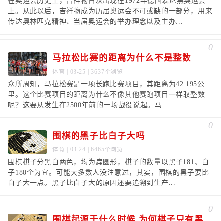
在奥运会历史上，吉祥物首次出现在1972年德国慕尼黑奥运会
上。从此以后，吉祥物成为历届奥运会不可或缺的一部分，用来
传达奥林匹克精神、当届奥运会的举办理念以及主办...
0
马拉松比赛的距离为什么不是整数
体育
| 03-25 | 3637个浏览
众所周知，马拉松赛是一项长跑比赛项目，其距离为42.195公
里。这个比赛项目的距离为什么不像其他赛跑项目一样取整数
呢？这要从发生在2500年前的一场战役说起。马...
0
围棋的黑子比白子大吗
体育
| 03-24 | 6465个浏览
围棋棋子分黑白两色，均为扁圆形，棋子的数量以黑子181、白
子180个为宜。可能大多数人没注意过，其实，围棋的黑子要比
白子大一点。黑子比白子大的原因还要追溯到生产...
0
围棋起源于什么时候 为何棋子只有黑白两种颜色