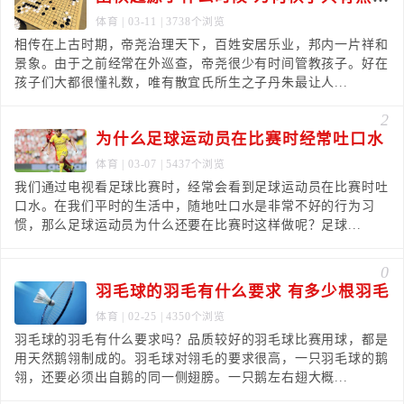
体育
| 03-11 | 3738个浏览
相传在上古时期，帝尧治理天下，百姓安居乐业，邦内一片祥和
景象。由于之前经常在外巡查，帝尧很少有时间管教孩子。好在
孩子们大都很懂礼数，唯有散宜氏所生之子丹朱最让人...
2
为什么足球运动员在比赛时经常吐口水
体育
| 03-07 | 5437个浏览
我们通过电视看足球比赛时，经常会看到足球运动员在比赛时吐
口水。在我们平时的生活中，随地吐口水是非常不好的行为习
惯，那么足球运动员为什么还要在比赛时这样做呢？足球...
0
羽毛球的羽毛有什么要求 有多少根羽毛
体育
| 02-25 | 4350个浏览
羽毛球的羽毛有什么要求吗？品质较好的羽毛球比赛用球，都是
用天然鹅翎制成的。羽毛球对翎毛的要求很高，一只羽毛球的鹅
翎，还要必须出自鹅的同一侧翅膀。一只鹅左右翅大概...