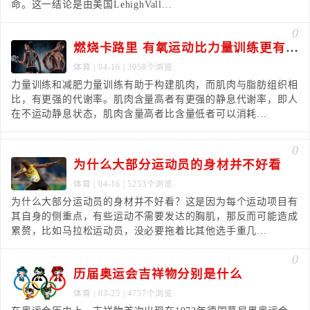
命。这一结论是由美国LehighVall...
0
燃烧卡路里 有氧运动比力量训练更有效吗
体育
| 04-16 | 3058个浏览
力量训练和减肥力量训练有助于构建肌肉，而肌肉与脂肪组织相
比，有更强的代谢率。肌肉含量高者有更强的静息代谢率，即人
在不运动静息状态，肌肉含量高者比含量低者可以消耗...
0
为什么大部分运动员的身材并不好看
体育
| 04-16 | 5253个浏览
为什么大部分运动员的身材并不好看？这是因为每个运动项目有
其自身的侧重点，有些运动不需要发达的胸肌，那反而可能造成
累赘，比如马拉松运动员，没必要拖着比其他选手重几...
0
历届奥运会吉祥物分别是什么
体育
| 03-25 | 4757个浏览