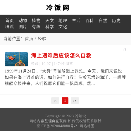
首页
动物
植物
天文
地理
生活
百科
自然
历史
辟谣
图片
有趣
科学
文化
当前位置：
首页
/ 经验
0
海上遇难后应该怎么自救
经验
| 10-07 | 1474个浏览
1999年11月24日，“大舜”号轮船海上遇难。今天，我们来说说
如果在海上遇难的话，如何进行自救！浩瀚无垠的海洋，一艘艘
舰船穿梭往来，人们祝愿它们能一帆风顺。然...
‹‹
1
››
Copyright © 2023
冷知识
网站内容整理自互联网 如有侵权请联系删除
京ICP备2020048080号-2
网站地图