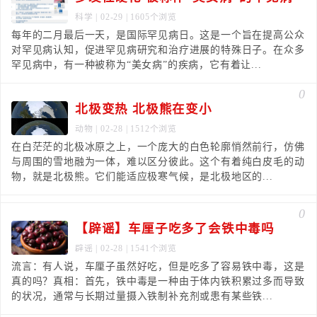
科学
| 02-29 | 1605个浏览
每年的二月最后一天，是国际罕见病日。这是一个旨在提高公众
对罕见病认知，促进罕见病研究和治疗进展的特殊日子。在众多
罕见病中，有一种被称为“美女病”的疾病，它有着让...
0
北极变热 北极熊在变小
动物
| 02-28 | 1512个浏览
在白茫茫的北极冰原之上，一个庞大的白色轮廓悄然前行，仿佛
与周围的雪地融为一体，难以区分彼此。这个有着纯白皮毛的动
物，就是北极熊。它们能适应极寒气候，是北极地区的...
0
【辟谣】车厘子吃多了会铁中毒吗
辟谣
| 02-28 | 1541个浏览
流言：有人说，车厘子虽然好吃，但是吃多了容易铁中毒，这是
真的吗？真相：首先，铁中毒是一种由于体内铁积累过多而导致
的状况，通常与长期过量摄入铁制补充剂或患有某些铁...