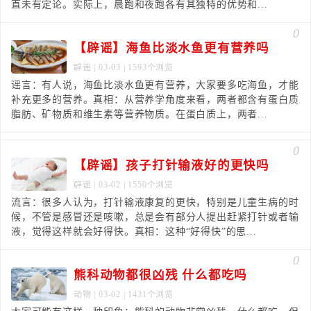
直未有定论。实际上，晨跑和夜跑各有其独特的优势和...
0
【辟谣】海鱼比淡水鱼更有营养吗
辟谣
| 03-03 | 1593个浏览
谣言：有人说，海鱼比淡水鱼更有营养，大家要多吃海鱼，才能
补充更多的营养。真相：从营养学角度来看，两者都含有蛋白质
脂肪、矿物质和维生素等营养物质。在蛋白质上，两者...
0
【辟谣】孩子打针输液好的更快吗
辟谣
| 03-02 | 1550个浏览
流言：很多人认为，打针输液康复的更快，特别是儿童生病的时
候，不管是感冒还是咳嗽，总是会有部分人提出赶紧打针或者输
液，觉得这样就会好得快。真相：这种“好得快”的思...
0
熊科动物都很凶残 什么都吃吗
动物
| 03-02 | 1431个浏览