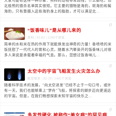
大家可能有这样一种印象：熊科的动物非常凶残，什么都吃，但
北极熊的猎杀名单其实很短。它主要的猎物是海豹，斑海豹和髯
海豹，只有靠摄入这些海豹身上的脂肪，才可以满足北...
0
“饭香味儿”是从哪儿来的
百科
| 03-02 | 2290个浏览
简单的水和米在热的作用下就能焕发出神奇的力量！香喷喷的米
饭抚慰了一代代人的胃和心灵，随着水汽晕染开的饭香味儿对很
多人来说是承载着幸福的气息。那么，您想过饭香味儿...
0
太空中的宇宙飞船发生火灾怎么办
航空航天
| 02-29 | 1441个浏览
随着科学技术的发展，“向太空进发”已经不止于一句口号，或许
有一天，我们也能够乘上“梦舟”飞船，将探索的脚步迈向更遥远
的宇宙。但是，在我们畅想探索未知宇宙的快乐之...
0
多发性硬化 被称作“美女病”的罕见病