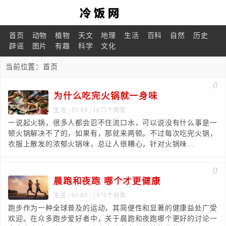
首页
动物
植物
天文
地理
生活
百科
自然
历史
辟谣
图片
有趣
科学
文化
当前位置：
首页
0
为什么吃完火锅就一身味
生活
| 03-04 | 1675个浏览
一说起火锅，很多人都会忍不住流口水，可以说没有什么事是一
顿火锅解决不了的，如果有，那就来两顿。不过每次吃完火锅，
衣服上散发的浓郁火锅味，总让人很糟心，针对火锅味...
0
晨跑和夜跑 哪个才更健康
生活
| 03-03 | 1976个浏览
跑步作为一种全球普及的运动，其简便性和显著的健康益处广受
欢迎。在众多跑步爱好者中，关于晨跑和夜跑哪个更好的讨论一