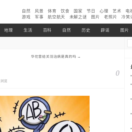
自然
风景
体育
饮食
国家
节日
心理
艺术
电
游戏
军事
航空航天
未解之谜
图片
老照片
冷笑
地理
生活
百科
自然
历史
辟谣
图片
华佗曾给关羽治病是真的吗
→
0
1个浏览