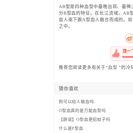
AB型是四种血型中最晚出现、最稀
分B型血的特征。在长江流域，AB
血人南下跟A型血人融合而成的。
之中。
顶一
100%
推荐您阅读更多有关于“
血型
”的冷
猜你喜欢
狗可以给人输血吗
O型血真的是万能血型吗
【辟谣】O型血更招蚊子吗
什么是P型血