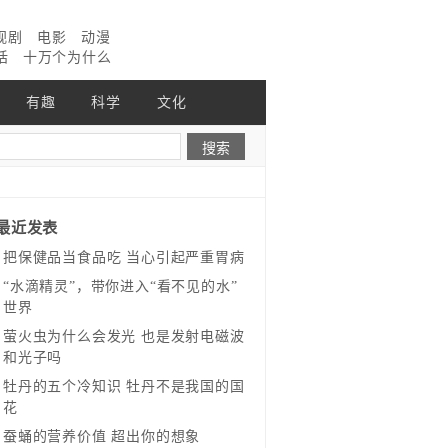
视剧
电影
动漫
话
十万个为什么
有趣
科学
文化
最近发表
把保健品当食品吃 当心引起严重胃病
“水滴精灵”，带你进入“看不见的水”
世界
萤火虫为什么会发光 也是发射电磁波
和光子吗
牡丹的五个冷知识 牡丹不是我国的国
花
蚕蛹的营养价值 超出你的想象