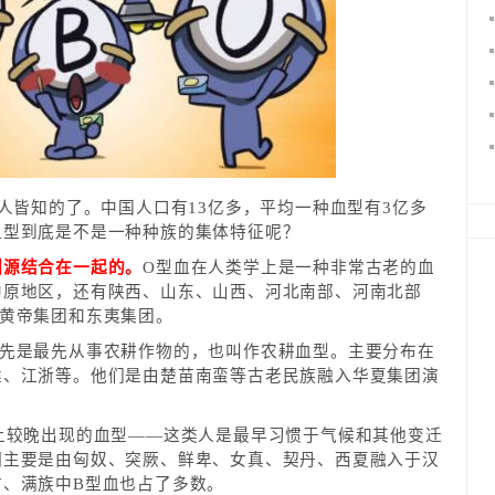
尽人皆知的了。中国人口有13亿多，平均一种血型有3亿多
血型到底是不是一种种族的集体特征呢？
渊源结合在一起的。
O型血在人类学上是一种非常古老的血
中原地区，还有陕西、山东、山西、河北南部、河南北部
于黄帝集团和东夷集团。
祖先是最先从事农耕作物的，也叫作农耕血型。主要分布在
建、江浙等。他们是由楚苗南蛮等古老民族融入华夏集团演
上较晚出现的血型——这类人是最早习惯于气候和其他变迁
们主要是由匈奴、突厥、鲜卑、女真、契丹、西夏融入于汉
古、满族中B型血也占了多数。