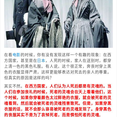
在看
电影
的时候，你有没有发现这样一个有趣的现象：在西
方国家，甚至是在
日本
，人死的时候，家人在送别时，都穿
上清一色的黑色礼服。有人说，这个很正常，奔丧时穿上黑
色的衣服显得严肃，这样更能够表达对死去的亲人的尊重。
但真实的原因是这样的吗？
其实不然。
在西方国家，人们认为人死后都是有灵魂的。当
人们在参加丧礼的时候，死者的灵魂会在天上看着他们，这
个时候，如果你穿着颜色太过鲜艳的衣服，就会被死者的灵
魂看到，然后就会被死者的灵魂残害致死。但是，如果穿黑
衣服的话，就不会那么容易被死者的灵魂发现了。身穿黑色
的丧服其实不是为了哀悼死者，而是惧怕死者的灵魂
。