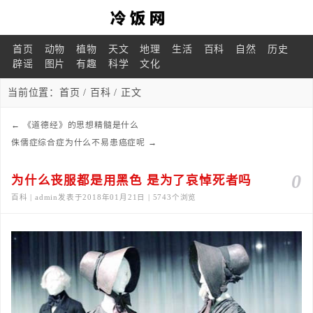
首页
动物
植物
天文
地理
生活
百科
自然
历史
辟谣
图片
有趣
科学
文化
当前位置：
首页
/
百科
/ 正文
←
《道德经》的思想精髓是什么
侏儒症综合症为什么不易患癌症呢
→
0
为什么丧服都是用黑色 是为了哀悼死者吗
百科 | admin发表于2018年01月21日 | 5743个浏览