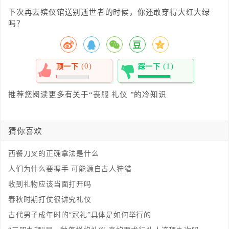
下次再去殡仪馆送别逝世者的时候，你还敢穿得大红大绿
吗？
(0)
(1)
顶一下
踩一下
0%
100%
推荐您阅读更多有关于“
丧服
礼仪
”的冷知识
猜你喜欢
西餐刀叉的正确拿法是什么
人们为什么要握手 可能源自古人狩猎
收到礼物应该当面打开吗
春秋时期打仗很讲究礼仪
古代男子成年时的“冠礼”具体是如何举行的