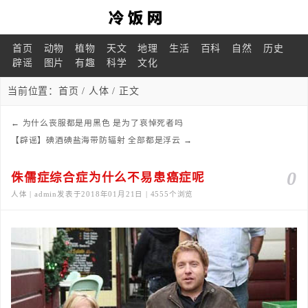
首页
动物
植物
天文
地理
生活
百科
自然
历史
辟谣
图片
有趣
科学
文化
当前位置：
首页
/
人体
/ 正文
←
为什么丧服都是用黑色 是为了哀悼死者吗
【辟谣】碘酒碘盐海带防辐射 全部都是浮云
→
0
侏儒症综合症为什么不易患癌症呢
人体 | admin发表于2018年01月21日 | 4555个浏览