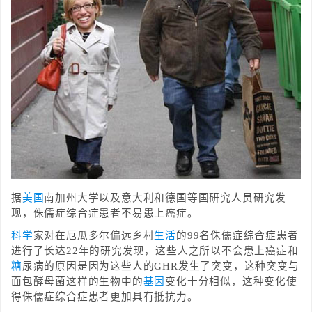
据
美国
南加州大学以及意大利和德国等国研究人员研究发
现，侏儒症综合症患者不易患上癌症。
科学
家对在厄瓜多尔偏远乡村
生活
的99名侏儒症综合症患者
进行了长达22年的研究发现，这些人之所以不会患上癌症和
糖
尿病的原因是因为这些人的GHR发生了突变，这种突变与
面包酵母菌这样的生物中的
基因
变化十分相似，这种变化使
得侏儒症综合症患者更加具有抵抗力。