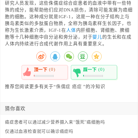
研究人员发现，这些侏儒症综合症患者的血液中带有一些特
殊的成分，能帮助他们应对DNA损伤，清除可能发展为癌细
胞的细胞。这种成分就是IGF-1，这是一种在分子结构上与
胰岛素类似的多肽蛋白物质，全称为胰岛素样生长因子，也
称为生长激素介质，IGF-1在
人体
内肝细胞、肾细胞、脾细
胞等十几种细胞中自分泌和旁分泌，对于
婴儿
的生长和在成
人体内持续进行合成代谢作用上具有重要意义。
(0)
(0)
顶一下
踩一下
0%
0%
推荐您阅读更多有关于“
侏儒症
癌症
”的冷知识
猜你喜欢
癌症患者可以通过减少营养摄入来“饿死”癌细胞吗
仅通过血液检查就可以确诊癌症吗