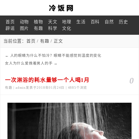
首页
动物
植物
天文
地理
生活
百科
自然
历史
辟谣
图片
有趣
科学
文化
当前位置：
首页
/
有趣
/ 正文
←
人的眼睛为什么不怕冷？眼睛不能感觉到温度的变化
女人为什么爱挽着男人的手
→
0
一次淋浴的耗水量够一个人喝1月
有趣 | admin发表于2018年01月24日 | 4885个浏览