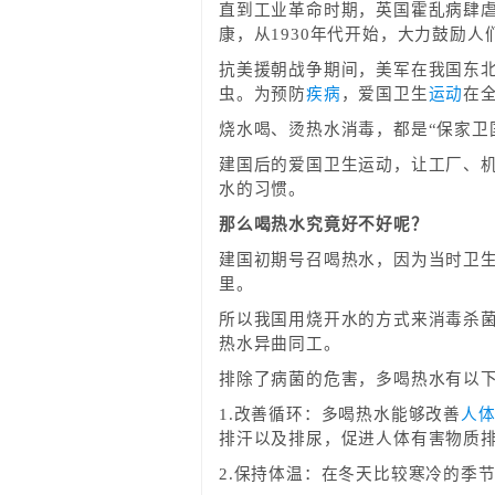
直到工业革命时期，英国霍乱病肆
康，从1930年代开始，大力鼓励人
抗美援朝战争期间，美军在我国东
虫。为预防
疾病
，爱国卫生
运动
在
烧水喝、烫热水消毒，都是“保家卫
建国后的爱国卫生运动，让工厂、
水的习惯。
那么喝热水究竟好不好呢？
建国初期号召喝热水，因为当时卫
里。
所以我国用烧开水的方式来消毒杀
热水异曲同工。
排除了病菌的危害，多喝热水有以
1.改善循环：多喝热水能够改善
人
排汗以及排尿，促进人体有害物质
2.保持体温：在冬天比较寒冷的季