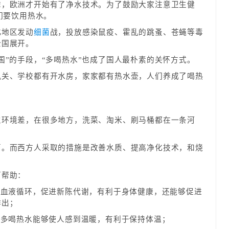
虐，欧洲才开始有了净水技术。为了鼓励大家注意卫生健
们要饮用热水。
北地区发动
细菌
战，投放感染鼠疫、霍乱的跳蚤、苍蝇等毒
全国展开。
国”的手段，“多喝热水”也成了国人最朴素的关怀方式。
机关、学校都有开水房，家家都有热水壶，人们养成了喝热
生环境差，在很多地方，洗菜、淘米、刷马桶都在一条河
菌。而西方人采取的措施是改善水质、提高净化技术，和烧
下帮助：
体
血液循环，促进新陈代谢，有利于身体健康，还能够促进
排出；
节多喝热水能够使人感到温暖，有利于保持体温；