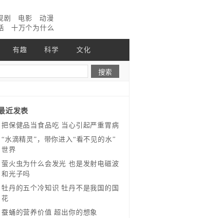
视剧
电影
动漫
话
十万个为什么
有趣
科学
文化
最近发表
把保健品当食品吃 当心引起严重胃病
“水滴精灵”，带你进入“看不见的水”
世界
萤火虫为什么会发光 也是发射电磁波
和光子吗
牡丹的五个冷知识 牡丹不是我国的国
花
蚕蛹的营养价值 超出你的想象