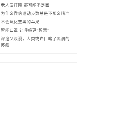
老人爱打盹 那可能不是困
为什么微信运动步数总是不那么精准
不会氧化变黑的苹果
智能口罩 让呼吸更“智慧”
深邃又浪漫，人类或许目睹了黑洞的
苏醒