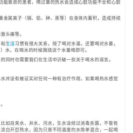
脏功能衰退的患者，喝过量的热水会造成心脏功能不全和心脏
。
使重金属离子（镉、铝、砷、汞等）在身体内蓄积，造成持续
刺激头痛等。
，和
生活
习惯有很大关系，除了喝对水温，还要喝对水量，
0毫升）水，在喝水的时候围绕这个水量喝即可。
点的同时也需要我们在生活中识破一些关于喝水的谣言。
热水并没有被证实对任何一种有治疗作用，如果喝热水感觉
处。
水比如自来水、井水、河水，生水没经过消毒杀菌，不管有
果凉白开怼热水，因为只是不同温度的水简单混合，一起喝