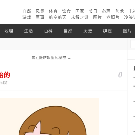
自然
风景
体育
饮食
国家
节日
心理
艺术
电
游戏
军事
航空航天
未解之谜
图片
老照片
冷笑
地理
生活
百科
自然
历史
辟谣
图片
藏在肚脐眼里的秘密
→
0
始的
3个浏览