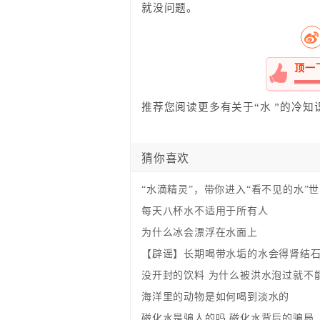
就没问题。
顶一
60%
推荐您阅读更多有关于“
水
”的冷知
猜你喜欢
“水滴精灵”，带你进入“看不见的水”
每天八杯水不适用于所有人
为什么冰会漂浮在水面上
【辟谣】长期喝带水垢的水会得肾结
没开封的饮料 为什么被洪水泡过就不
海洋里的动物是如何喝到淡水的
磁化水是骗人的吗 磁化水背后的骗局