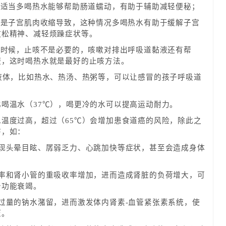
，适当多喝热水能够帮助肠道蠕动，有助于辅助减轻便秘；
能是子宫肌肉收缩导致，这种情况多喝热水有助于缓解子宫
放松精神、减轻烦躁症状等。
的时候，止咳不是必要的，咳嗽对排出呼吸道黏液还有帮
服，这时喝热水就是最好的止咳方法。
液体，比如热水、热汤、热粥等，可以让感冒的孩子呼吸道
喝温水（37℃），喝更冷的水可以提高运动耐力。
温度过高，超过（65℃）会增加患食道癌的风险，除此之
害，如：
出现头晕目眩、孱弱乏力、心跳加快等症状，甚至会造成身体
过率和肾小管的重吸收率增加，进而造成肾脏的负荷增大，可
肾功能衰竭。
过量的钠水潴留，进而激发体内肾素-血管紧张素系统，使
压。