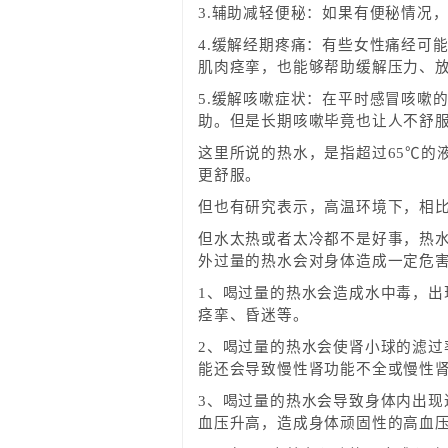
3.辅助减轻便秘：如果有便秘情况
4.缓解经期疼痛：有些女性痛经可
肌肉痉挛，也能够帮助缓解压力、
5.缓解咳嗽症状：在平时感冒咳嗽
助。但是长期咳嗽毕竟也让人不舒
这里所说的热水，是指超过65℃的
更舒服。
但也有研究表示，高温环境下，相比
但水太热或者太冷都不是好事，热水
外过量的热水会对身体造成一定危
1、喝过量的热水会造成水中毒，
痉挛、昏迷等。
2、喝过量的热水会使肾小球的滤
能还会导致慢性肾功能不全或慢性
3、喝过量的热水会导致身体内出现
血压升高，造成身体顽固性的高血