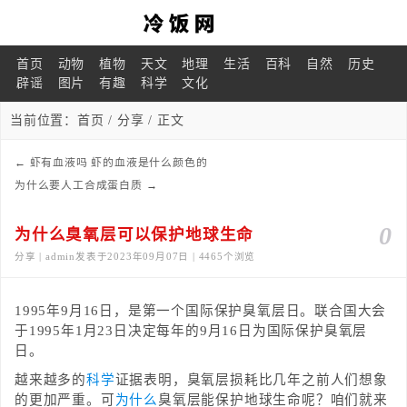
首页
动物
植物
天文
地理
生活
百科
自然
历史
辟谣
图片
有趣
科学
文化
当前位置：
首页
/
分享
/ 正文
←
虾有血液吗 虾的血液是什么颜色的
为什么要人工合成蛋白质
→
0
为什么臭氧层可以保护地球生命
分享 | admin发表于2023年09月07日 | 4465个浏览
1995年9月16日，是第一个国际保护臭氧层日。联合国大会
于1995年1月23日决定每年的9月16日为国际保护臭氧层
日。
越来越多的
科学
证据表明，臭氧层损耗比几年之前人们想象
的更加严重。可
为什么
臭氧层能保护地球生命呢？咱们就来