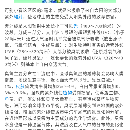
可别小看这区区的3毫米，就是它吸收了来自太阳的大部分
紫外
辐射
，使地球上的生物免受太阳紫外线的致命伤害。
紫外线是太阳辐射中波长小于可见
光
（400～700纳米）的
波段，分成三部分，其中波长最短的超短紫外线UVC（小于
280纳米）通过大气层时几乎完全被氧气所吸收（放出原子
氧，与氧气结合，生成臭氧）；对生物特别有害的远紫外线
UVB（280～320纳米）大部分被臭氧吸收（还原成氧气和
原子氧，破坏臭氧）；波长更长的近紫外线UVA（320～40
0纳米）则基本上自由穿透大气。
臭氧主要分布在平流层中，全球臭氧层的减薄将会影响人类
健康、地球生态平衡、近地面大气环境等。臭氧每减少
1%，
皮肤
癌发病率将增加2%～4%，白内障患者将增加0.
3%～0.6%。强烈的紫外线使
植物
受到损害，使浮游生物、
鱼
苗、虾、蟹幼体和贝类大量死亡，甚至造成某些生物灭
绝，进而影响全球生态平衡。臭氧层减薄使到达地面的紫外
线增强，增强的紫外线使城市中汽车尾气的氮氧化物分解，
在近地面形成以臭氧为主要成分的光化学烟雾。此外，臭氧
本身也是一种温室气体，其浓度及在大气中的分布的变化也