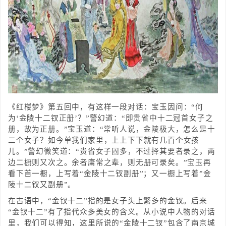
《红楼梦》第五回中，有这样一段对话：宝玉因问：“何
为‘金陵十二钗正册’？”警幻道：“即贵省中十二冠首女子之
册，故为正册。”宝玉道：“常听人说，金陵极大，怎么是十
二个女子？如今单我们家里，上上下下就有几百个女孩
儿。”警幻微笑道：“贵省女子固多，不过择其要者录之，两
边二橱则又次之。余者庸常之辈，则无册可录矣。”宝玉再
看下首一橱，上写着“金陵十二钗副册”；又一橱上写着”金
陵十二钗又副册”。
在古语中，“金钗十二”指的是女子头上繁多的金钗。后来
“金钗十二”有了指代众多美女的含义。从小说中人物的对话
里，我们可以得知，这里所说的“金陵十二钗”包含了南京城