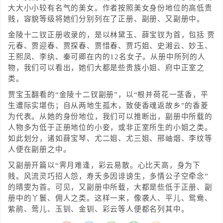
大大小小较有名气的美女。作者按照美女身份地位的高低贵
贱，容貌等级将她们分别列在了正册、副册、又副册中。
金陵十二钗正册收录的，是以林黛玉、薛宝钗为首，包括 贾
元春、贾迎春、贾探春、贾惜春、贾巧姐、史湘云、妙玉、
王熙凤、李纨、秦可卿在内的12名女子。从册中所列的人
物，我们可以看出，她们大都是些贵族小姐、府中正室之
类。
贾宝玉翻看的“金陵十二钗副册”，以“根并荷花一茎香，平
生遭际实堪伤；自从两地生孤木，致使香魂返故乡”的香菱
为代表。从她的身份地位，我们可以推断出，副册中所载的
人物多为低于正册地位的小妾，或非正室所生的小姐之类。
如此划分，诸如薛宝琴、尤二姐、尤三姐、邢岫烟、李纹等
人便在副册之中。
又副册开篇以“霁月难逢，彩云易散。心比天高，身为下
贱。风流灵巧招人怨，寿夭多因诽谤生，多情公子空牵念”
的晴雯为首。可见，又副册中所载，大都是些低于正册、副
册中的丫鬟、佣人之类。这样一来，像袭人、平儿、鸳鸯、
紫鹃、莺儿、玉钏、金钏、彩云等人便都名列其中。