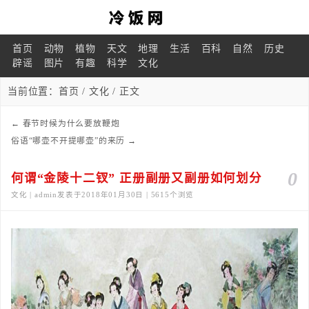
首页
动物
植物
天文
地理
生活
百科
自然
历史
辟谣
图片
有趣
科学
文化
当前位置：
首页
/
文化
/ 正文
←
春节时候为什么要放鞭炮
俗语“哪壶不开提哪壶”的来历
→
0
何谓“金陵十二钗” 正册副册又副册如何划分
文化 | admin发表于2018年01月30日 | 5615个浏览