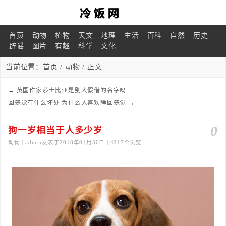
首页
动物
植物
天文
地理
生活
百科
自然
历史
辟谣
图片
有趣
科学
文化
当前位置：
首页
/
动物
/ 正文
←
英国作家莎士比亚是别人假借的名字吗
回笼觉有什么坏处 为什么人喜欢睡回笼觉
→
0
狗一岁相当于人多少岁
动物 | admin发表于2018年01月30日 | 4217个浏览