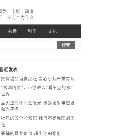
视剧
电影
动漫
话
十万个为什么
有趣
科学
文化
最近发表
把保健品当食品吃 当心引起严重胃病
“水滴精灵”，带你进入“看不见的水”
世界
萤火虫为什么会发光 也是发射电磁波
和光子吗
牡丹的五个冷知识 牡丹不是我国的国
花
蚕蛹的营养价值 超出你的想象