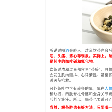
听说过喝
酒
会醉人，难道饮茶也会
眠、头痛、恶心等现象。实际上，
是其中的咖啡碱和氟化物
。
饮茶过浓和过量都容易“茶醉”，具
会发生肌肉颤抖、心律紊乱、甚至
送医院抢救。
另外茶叶中含有较多的氟，氟在
人
和缺损，四肢脊柱骨骼和全身关节
形甚至瘫痪。所以，喝茶也要适可
当然，解茶醉也有好方法，只要喝