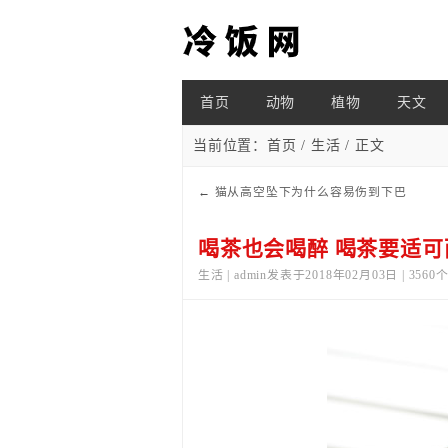
首页
动物
植物
天文
当前位置：
首页
/
生活
/ 正文
←
猫从高空坠下为什么容易伤到下巴
喝茶也会喝醉 喝茶要适可
生活 | admin发表于2018年02月03日 | 356