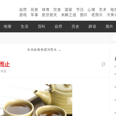
自然
风景
体育
饮食
国家
节日
心理
艺术
电
游戏
军事
航空航天
未解之谜
图片
老照片
冷笑
地理
生活
百科
自然
历史
辟谣
图片
水也会衰老成为死水
→
0
而止
0个浏览