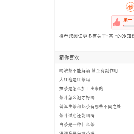
顶一
0%
推荐您阅读更多有关于“
茶
”的冷知
猜你喜欢
喝浓茶不能解酒 甚至有副作用
大红袍是红茶吗
抹茶是怎么加工出来的
茶叶怎么泡才好喝
普洱生茶和熟茶有哪些不同之处
茶叶过期还能喝吗
白茶是一种什么茶
铁观音是乌龙茶吗