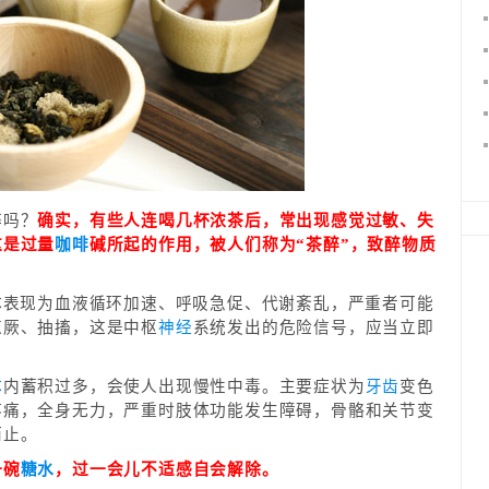
醉吗？
确实，有些人连喝几杯浓茶后，常出现感觉过敏、失
这是过量
咖啡
碱所起的作用，被人们称为“茶醉”，致醉物质
体表现为血液循环加速、呼吸急促、代谢紊乱，严重者可能
惊厥、抽搐，这是中枢
神经
系统发出的危险信号，应当立即
体
内蓄积过多，会使人出现慢性中毒。主要症状为
牙齿
变色
疼痛，全身无力，严重时肢体功能发生障碍，骨骼和关节变
而止。
一碗
糖
水
，过一会儿不适感自会解除。