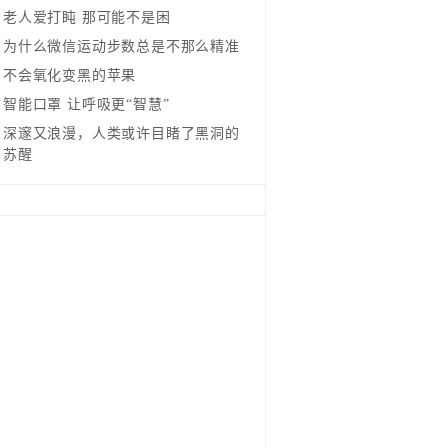
老人爱打盹 那可能不是困
为什么微信运动步数总是不那么精准
不会氧化变黑的苹果
智能口罩 让呼吸更“智慧”
深邃又浪漫，人类或许目睹了黑洞的
苏醒