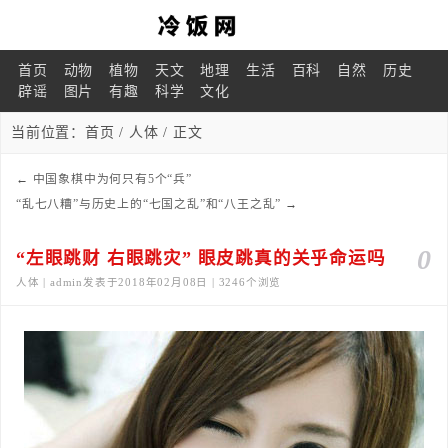
首页
动物
植物
天文
地理
生活
百科
自然
历史
辟谣
图片
有趣
科学
文化
当前位置：
首页
/
人体
/ 正文
←
中国象棋中为何只有5个“兵”
“乱七八糟”与历史上的“七国之乱”和“八王之乱”
→
0
“左眼跳财 右眼跳灾” 眼皮跳真的关乎命运吗
人体 | admin发表于2018年02月08日 | 3246个浏览