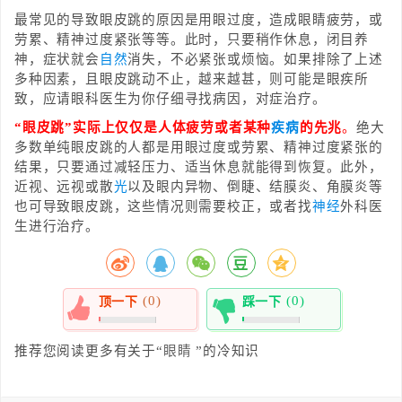
最常见的导致眼皮跳的原因是用眼过度，造成眼睛疲劳，或
劳累、精神过度紧张等等。此时，只要稍作休息，闭目养
神，症状就会
自然
消失，不必紧张或烦恼。如果排除了上述
多种因素，且眼皮跳动不止，越来越甚，则可能是眼疾所
致，应请眼科医生为你仔细寻找病因，对症治疗。
“眼皮跳”实际上仅仅是人体疲劳或者某种
疾病
的先兆
。
绝大
多数单纯眼皮跳的人都是用眼过度或劳累、精神过度紧张的
结果，只要通过减轻压力、适当休息就能得到恢复。此外，
近视、远视或散
光
以及眼内异物、倒睫、结膜炎、角膜炎等
也可导致眼皮跳，这些情况则需要校正，或者找
神经
外科医
生进行治疗。
(0)
(0)
顶一下
踩一下
0%
0%
推荐您阅读更多有关于“
眼睛
”的冷知识