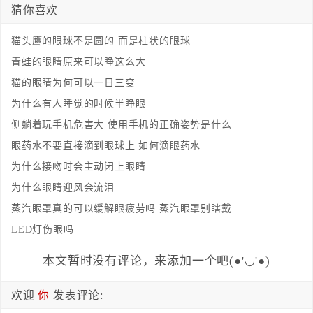
猜你喜欢
猫头鹰的眼球不是圆的 而是柱状的眼球
青蛙的眼睛原来可以睁这么大
猫的眼睛为何可以一日三变
为什么有人睡觉的时候半睁眼
侧躺着玩手机危害大 使用手机的正确姿势是什么
眼药水不要直接滴到眼球上 如何滴眼药水
为什么接吻时会主动闭上眼睛
为什么眼睛迎风会流泪
蒸汽眼罩真的可以缓解眼疲劳吗 蒸汽眼罩别瞎戴
LED灯伤眼吗
本文暂时没有评论，来添加一个吧(●'◡'●)
欢迎
你
发表评论: