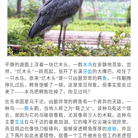
平静的湖面上浮着一块烂木头，一群
水
鸟
在安静地觅食。忽
然，“烂木头”一跃而起，张开了长满
牙齿
的大嘴巴，咬住了
一只水鸟。原来“烂木头”是一只凶狠异常的鳄
鱼
。一阵翻腾
挣扎过后，鳄鱼饱餐了一顿。这是常见现象。但事实是反过
来了——水鸟把鳄鱼吃掉了。你见过吗？
在东非国家乌干达，凶狠异常的鳄鱼有一个奇异的天敌，一
种鸟——
鲸
头鹳，当地人称之为“鞋之父”。该种鸟有这个怪
名，是因为它的鸟喙很像鞋，尤其像荷兰人的木鞋。这种鸟
主要
生活
在乌干达的基奥加湖。它的喙不仅尖端尖锐异常，
而且周边也像快刀般锋利，能够穿透鳄鱼厚厚的
皮肤
，并且
上下两片如此夹紧猎物，就像一个工件被夹在钳工的老虎钳