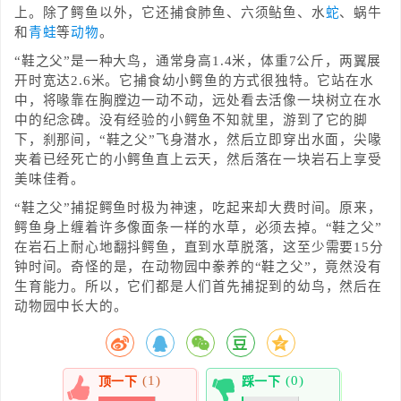
上。除了鳄鱼以外，它还捕食肺鱼、六须鲇鱼、水
蛇
、蜗牛
和
青蛙
等
动物
。
“鞋之父”是一种大鸟，通常身高1.4米，体重7公斤，两翼展
开时宽达2.6米。它捕食幼小鳄鱼的方式很独特。它站在水
中，将喙靠在胸膛边一动不动，远处看去活像一块树立在水
中的纪念碑。没有经验的小鳄鱼不知就里，游到了它的脚
下，刹那间，“鞋之父”飞身潜水，然后立即穿出水面，尖喙
夹着已经死亡的小鳄鱼直上云天，然后落在一块岩石上享受
美味佳肴。
“鞋之父”捕捉鳄鱼时极为神速，吃起来却大费时间。原来，
鳄鱼身上缠着许多像面条一样的水草，必须去掉。“鞋之父”
在岩石上耐心地翻抖鳄鱼，直到水草脱落，这至少需要15分
钟时间。奇怪的是，在动物园中豢养的“鞋之父”，竟然没有
生育能力。所以，它们都是人们首先捕捉到的幼鸟，然后在
动物园中长大的。
(1)
(0)
顶一下
踩一下