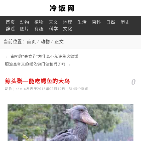
首页
动物
植物
天文
地理
生活
百科
自然
历史
辟谣
图片
有趣
科学
文化
当前位置：
首页
/
动物
/ 正文
←
古时的“寒食节”为什么不允许生火做饭
顺治皇帝真的皈依佛门做和尚了吗
→
0
鲸头鹳—能吃鳄鱼的大鸟
动物 | admin发表于2018年02月12日 | 5145个浏览