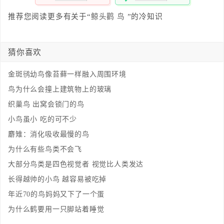
100%
0%
推荐您阅读更多有关于“
鲸头鹳
鸟
”的冷知识
猜你喜欢
金斑鸻幼鸟像苔藓一样融入周围环境
鸟为什么会撞上建筑物上的玻璃
织巢鸟 出窝会锁门的鸟
小鸟虽小 吃的可不少
麝雉：消化吸收最慢的鸟
为什么有些鸟类不会飞
大部分鸟类是四色视觉者 视觉比人类发达
长得越帅的小鸟 越容易被吃掉
年近70的鸟妈妈又下了一个蛋
为什么鹤要用一只脚站着睡觉